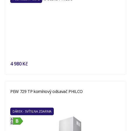
4 980 Kč
PEW 729 TP komínový odsavač PHILCO
DÁREK - SVÍTILNA ZDARMA