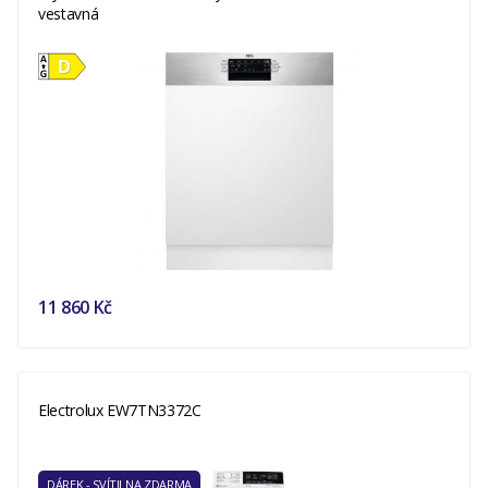
vestavná
11 860 Kč
Electrolux EW7TN3372C
DÁREK - SVÍTILNA ZDARMA