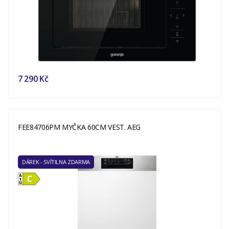
7 290 Kč
FEE84706PM MYČKA 60CM VEST. AEG
DÁREK - SVÍTILNA ZDARMA