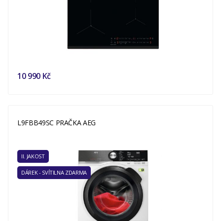
10 990 Kč
L9FBB49SC PRAČKA AEG
II. JAKOST
DÁREK - SVÍTILNA ZDARMA