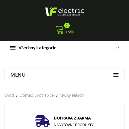
0
Košík
Všechny kategorie
MENU
Úvod
Domácí Spotřebiče
Myčky Nádobí
DOPRAVA ZDARMA
NA VYBRANÉ PRODUKTY.