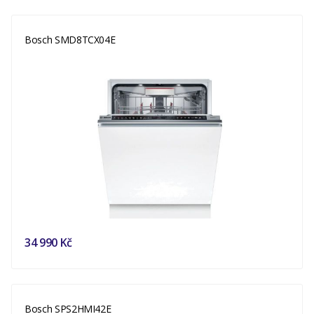
Bosch SMD8TCX04E
34 990 Kč
Bosch SPS2HMI42E