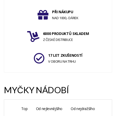
PŘI NÁKUPU
NAD 1000,- DÁREK
6000 PRODUKTŮ SKLADEM
Z ČESKÉ DISTRIBUCE
17 LET ZKUŠENOSTÍ
V OBORU NA TRHU
MYČKY NÁDOBÍ
Top
Od nejlevnějšího
Od nejdražšího