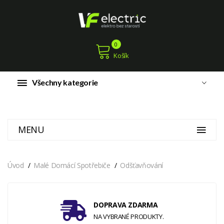
0
Košík
Všechny kategorie
MENU
Úvod
Malé Domácí Spotřebiče
Odšťavňování
DOPRAVA ZDARMA
NA VYBRANÉ PRODUKTY.