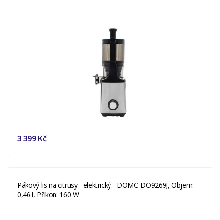
3 399 Kč
Pákový lis na citrusy - elektrický - DOMO DO9269J, Objem:
0,46 l, Příkon: 160 W