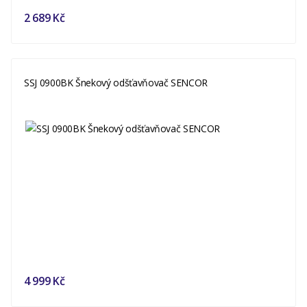
2 689 Kč
SSJ 0900BK Šnekový odšťavňovač SENCOR
4 999 Kč