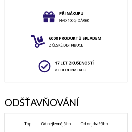
PŘI NÁKUPU
NAD 1000,- DÁREK
6000 PRODUKTŮ SKLADEM
Z ČESKÉ DISTRIBUCE
17 LET ZKUŠENOSTÍ
V OBORU NA TRHU
ODŠŤAVŇOVÁNÍ
Top
Od nejlevnějšího
Od nejdražšího