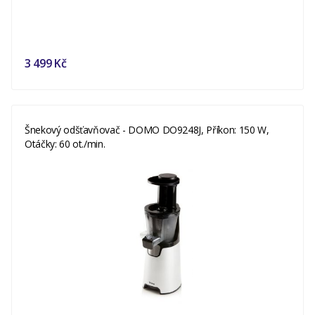
3 499 Kč
Šnekový odšťavňovač - DOMO DO9248J, Příkon: 150 W,
Otáčky: 60 ot./min.