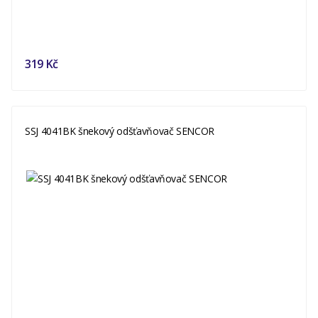
319 Kč
SSJ 4041BK šnekový odšťavňovač SENCOR