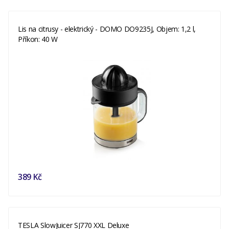
Lis na citrusy - elektrický - DOMO DO9235J, Objem: 1,2 l,
Příkon: 40 W
389 Kč
TESLA SlowJuicer SJ770 XXL Deluxe