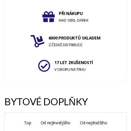
PŘI NÁKUPU
NAD 1000,- DÁREK
6000 PRODUKTŮ SKLADEM
Z ČESKÉ DISTRIBUCE
17 LET ZKUŠENOSTÍ
V OBORU NA TRHU
BYTOVÉ DOPLŇKY
Top
Od nejlevnějšího
Od nejdražšího