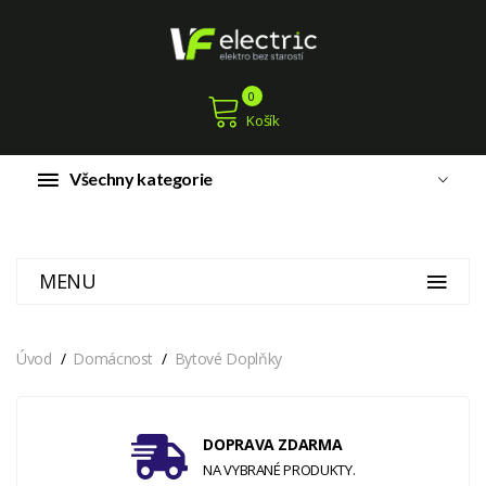
0
Košík
Všechny kategorie
MENU
Úvod
Domácnost
Bytové Doplňky
DOPRAVA ZDARMA
NA VYBRANÉ PRODUKTY.