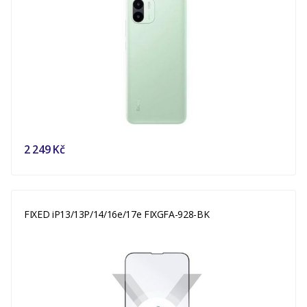
2 249 Kč
FIXED iP13/13P/14/16e/17e FIXGFA-928-BK