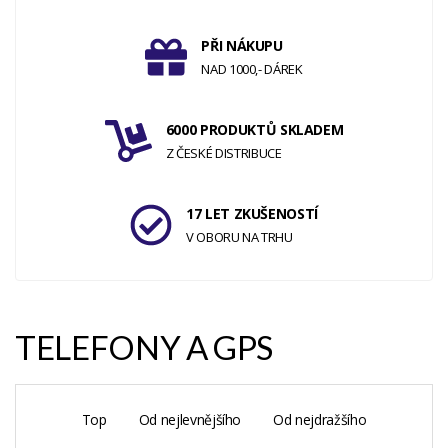
PŘI NÁKUPU
NAD 1000,- DÁREK
6000 PRODUKTŮ SKLADEM
Z ČESKÉ DISTRIBUCE
17 LET ZKUŠENOSTÍ
V OBORU NA TRHU
TELEFONY A GPS
Top
Od nejlevnějšího
Od nejdražšího