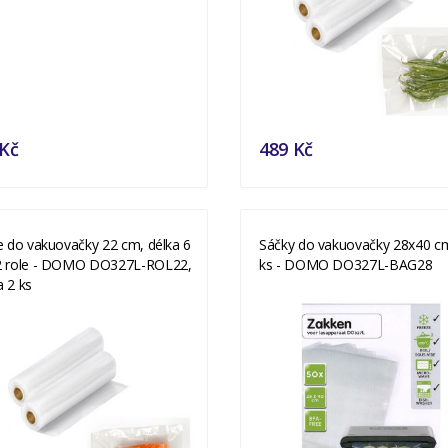
 Kč
489 Kč
e do vakuovačky 22 cm, délka 6
Sáčky do vakuovačky 28x40 c
2 role - DOMO DO327L-ROL22,
ks - DOMO DO327L-BAG28
 2 ks