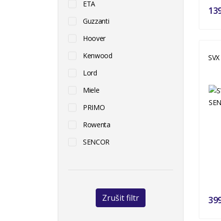
ETA
13
Guzzanti
Hoover
Kenwood
SVX
Lord
Miele
PRIMO
Rowenta
SENCOR
Zrušit filtr
39