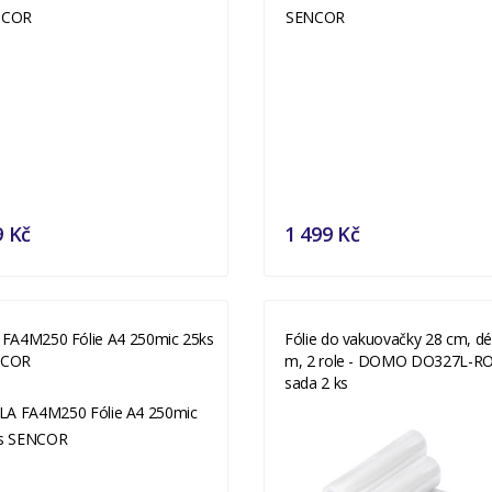
9 Kč
1 499 Kč
 FA4M250 Fólie A4 250mic 25ks
Fólie do vakuovačky 28 cm, dé
NCOR
m, 2 role - DOMO DO327L-RO
sada 2 ks