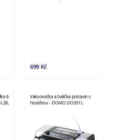
699 Kč
lka 6
Vakuovačka a balička potravin s
L28,
řezačkou - DOMO DO331L