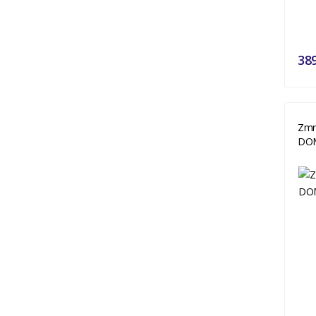
38
Zmr
DOM