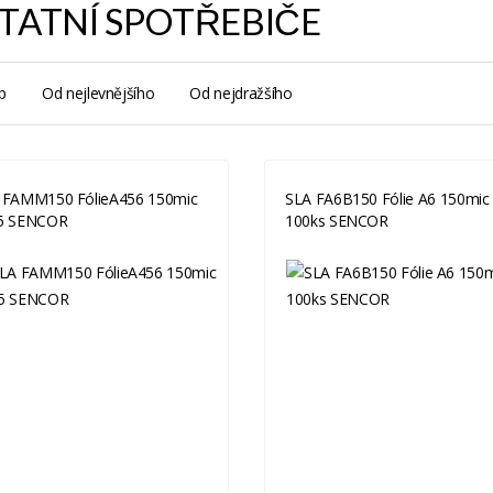
TATNÍ SPOTŘEBIČE
p
Od nejlevnějšího
Od nejdražšího
 FAMM150 FólieA456 150mic
SLA FA6B150 Fólie A6 150mic
5 SENCOR
100ks SENCOR