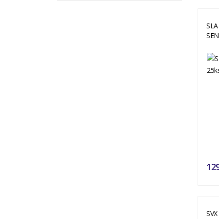
SLA
SE
12
SVX