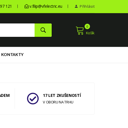
97 121
v.filip@vfelectric.eu
Přihlásit
0
Košík
KONTAKTY
ADEM
17 LET ZKUŠENOSTÍ
V OBORU NA TRHU