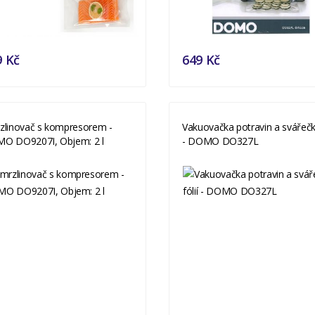
9 Kč
649 Kč
zlinovač s kompresorem -
Vakuovačka potravin a svářečka
O DO9207I, Objem: 2 l
- DOMO DO327L