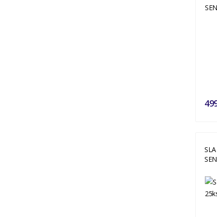
49
SLA
SE