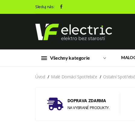
Sleduj nás:
Všechny kategorie
MALO
Úvod
Malé Domácí Spotřebiče
Ostatní Spotřebi
DOPRAVA ZDARMA
NA VYBRANÉ PRODUKTY.