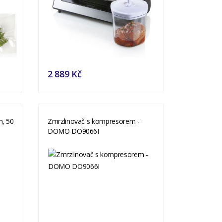
2 889 Kč
m, 50
Zmrzlinovač s kompresorem -
DOMO DO9066I