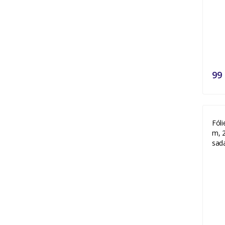
99
Fóli
m, 
sada