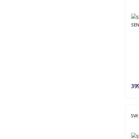
39
SVX