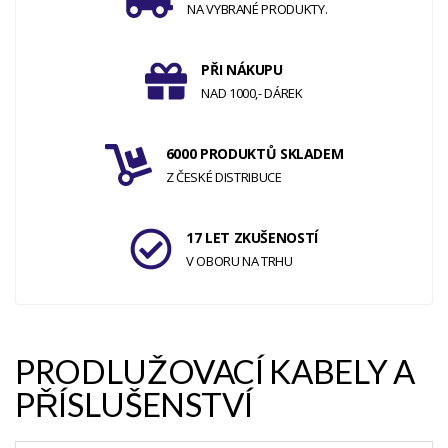
NA VYBRANÉ PRODUKTY.
PŘI NÁKUPU
NAD 1000,- DÁREK
6000 PRODUKTŮ SKLADEM
Z ČESKÉ DISTRIBUCE
17 LET ZKUŠENOSTÍ
V OBORU NA TRHU
PRODLUŽOVACÍ KABELY A
PŘÍSLUŠENSTVÍ