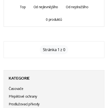
Top
Od nejlevnějšího
Od nejdražšího
0 produktů
Stránka 1 z 0
KATEGORIE
Časovače
Přepěťové ochrany
Prodlužovací přívody