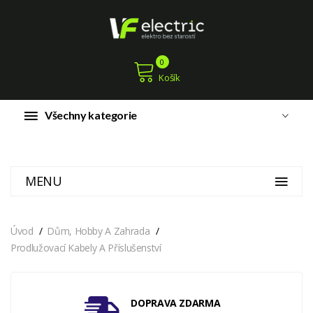
0
Košík
Všechny kategorie
MENU
Úvod
Dům, Hobby A Zahrada
Prodlužovací Kabely A Příslušenství
DOPRAVA ZDARMA