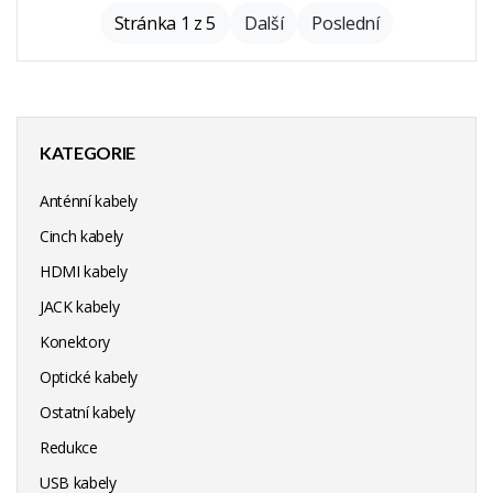
Stránka 1 z 5
Další
Poslední
KATEGORIE
Anténní kabely
Cinch kabely
HDMI kabely
JACK kabely
Konektory
Optické kabely
Ostatní kabely
Redukce
USB kabely