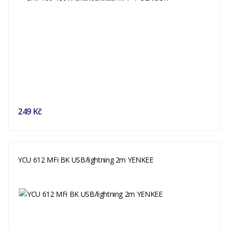
249 Kč
YCU 612 MFi BK USB/lightning 2m YENKEE