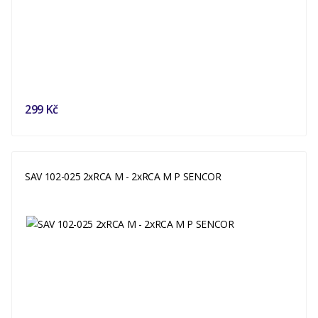
299 Kč
SAV 102-025 2xRCA M - 2xRCA M P SENCOR