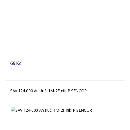
69 Kč
SAV 124-000 An.sluč. 1M-2F nikl P SENCOR