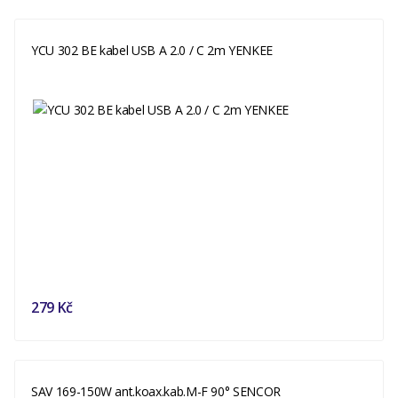
YCU 302 BE kabel USB A 2.0 / C 2m YENKEE
279 Kč
SAV 169-150W ant.koax.kab.M-F 90° SENCOR