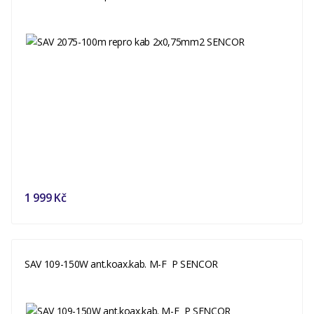
1 999 Kč
SAV 109-150W ant.koax.kab. M-F P SENCOR