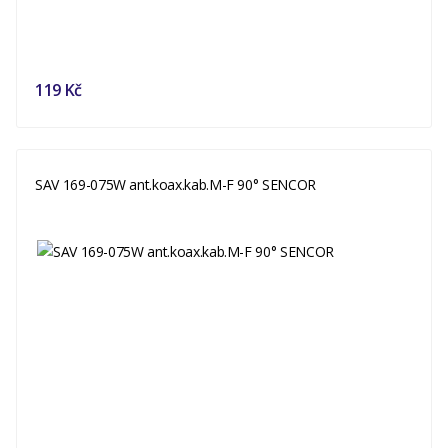
119 Kč
SAV 169-075W ant.koax.kab.M-F 90° SENCOR