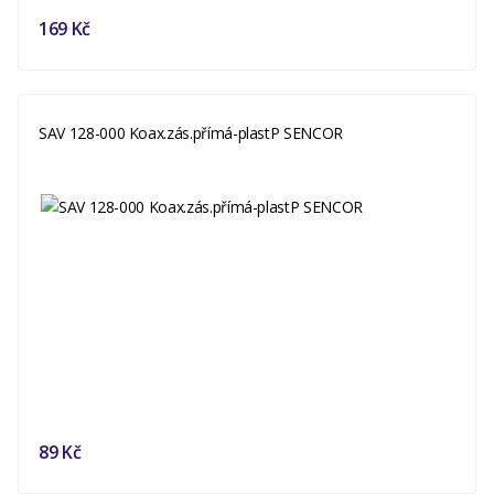
169 Kč
SAV 128-000 Koax.zás.přímá-plastP SENCOR
89 Kč