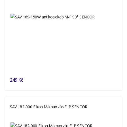
249 Kč
SAV 182-000 F kon.M-koax.zás.F P SENCOR