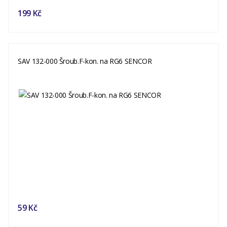
199 Kč
SAV 132-000 Šroub.F-kon. na RG6 SENCOR
59 Kč