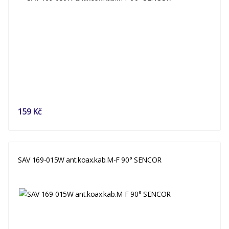
159 Kč
SAV 169-015W ant.koax.kab.M-F 90° SENCOR