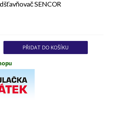
odšťavňovač SENCOR
PŘIDAT DO KOŠÍKU
hopu