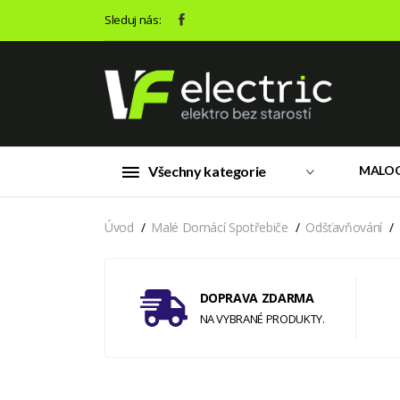
Sleduj nás:
Všechny kategorie
MALO
Úvod
Malé Domácí Spotřebiče
Odšťavňování
DOPRAVA ZDARMA
NA VYBRANÉ PRODUKTY.