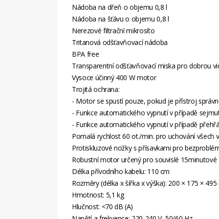
Nádoba na dřeň o objemu 0,8 l
Nádoba na šťávu o objemu 0,8 l
Nerezové filtrační mikrosíto
Tritanová odšťavňovací nádoba
BPA free
Transparentní odšťavňovací miska pro dobrou vi
Vysoce účinný 400 W motor
Trojitá ochrana:
- Motor se spustí pouze, pokud je přístroj správ
- Funkce automatického vypnutí v případě sejmut
- Funkce automatického vypnutí v případě přehř
Pomalá rychlost 60 ot./min. pro uchování všech
Protiskluzové nožky s přísavkami pro bezproblé
Robustní motor určený pro souvislé 15minutové
Délka přívodního kabelu: 110 cm
Rozměry (délka x šířka x výška): 200 × 175 × 49
Hmotnost: 5,1 kg
Hlučnost: <70 dB (A)
Napětí a frekvence: 220-240 V, 50/60 Hz