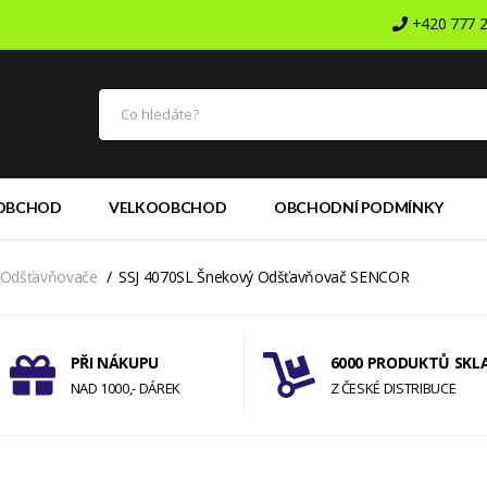
+420 777 2
OBCHOD
VELKOOBCHOD
OBCHODNÍ PODMÍNKY
Odšťavňovače
SSJ 4070SL Šnekový Odšťavňovač SENCOR
PŘI NÁKUPU
6000 PRODUKTŮ SKL
NAD 1000,- DÁREK
Z ČESKÉ DISTRIBUCE