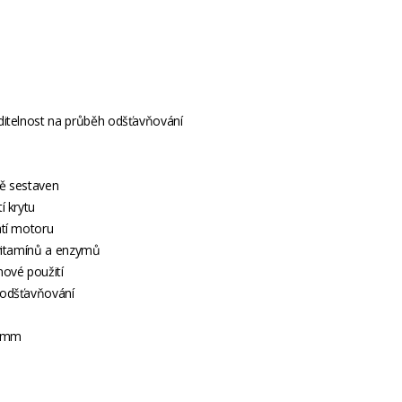
ditelnost na průběh odšťavňování
ně sestaven
í krytu
átí motoru
 vitamínů a enzymů
mové použití
 odšťavňování
5 mm