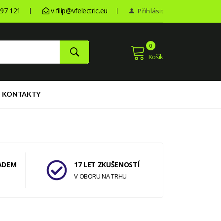
97 121
v.filip@vfelectric.eu
Přihlásit
0
Košík
KONTAKTY
ADEM
17 LET ZKUŠENOSTÍ
V OBORU NA TRHU