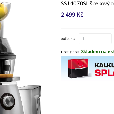
SSJ 4070SL šnekový 
2 499 Kč
počet ks:
Skladem na es
Dostupnost: