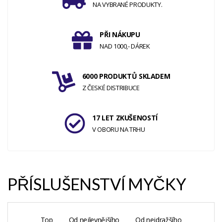
NA VYBRANÉ PRODUKTY.
PŘI NÁKUPU
NAD 1000,- DÁREK
6000 PRODUKTŮ SKLADEM
Z ČESKÉ DISTRIBUCE
17 LET ZKUŠENOSTÍ
V OBORU NA TRHU
PŘÍSLUŠENSTVÍ MYČKY
Top
Od nejlevnějšího
Od nejdražšího