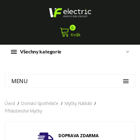
0
Košík
Všechny kategorie
MENU
Úvod
Domácí Spotřebiče
Myčky Nádobí
Příslušenství Myčky
DOPRAVA ZDARMA