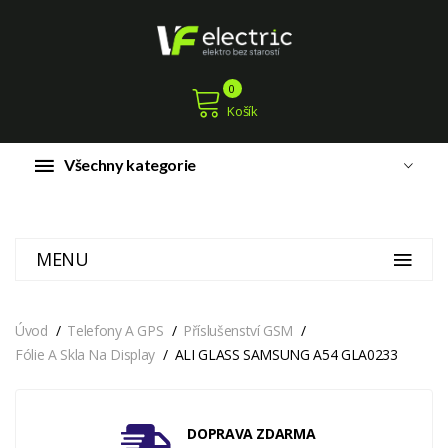
0
Košík
Všechny kategorie
MENU
Úvod
Telefony A GPS
Příslušenství GSM
Fólie A Skla Na Display
ALI GLASS SAMSUNG A54 GLA0233
DOPRAVA ZDARMA