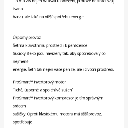
To má vliv nejen na kvalitu oblečení, protože neztrácí svůj
tvar a
barvu, ale také na nižší spotřebu energie.
Úsporný provoz
Šetrná k životnímu prostředí i k peněžence
Sušičky Beko jsou navrženy tak, aby spotřebovaly co
nejméně
energie. Šetří tak nejen vaše peníze, ale i životní prostředí.
ProSmart™ invertorový motor
Tiché, úsporné a spolehlivé sušení
ProSmart™ invertorový kompresor je tím správným
srdcem
sušičky. Oproti klasickému motoru má tišší provoz,
spotřebuje