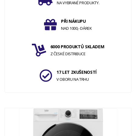
NA VYBRANÉ PRODUKTY.
PŘI NÁKUPU
NAD 1000,- DÁREK
6000 PRODUKTŮ SKLADEM
Z ČESKÉ DISTRIBUCE
17 LET ZKUŠENOSTÍ
V OBORU NA TRHU