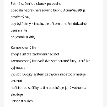
Šetrné sušení od silonek po bavlnu
Speciální vzorek nerezového bubnu AquaWave® je
navržený tak,
aby byl šetrný k textilu, ale přitom umožnil důkladné
usušení i té
nejjemnější látky.
Kombinovaný filtr
Dvojitá jistota zachycení nečistot
Kombinovaný filtr tvoří dva samostatné filtry, které lze
vyjmout a
vyčistit. Dvojitý systém zachycení nečistot omezuje
vniknutí
nečistot do sušičky, a tím prodlužuje její životnost a
zlepšuje
účinnost sušení.