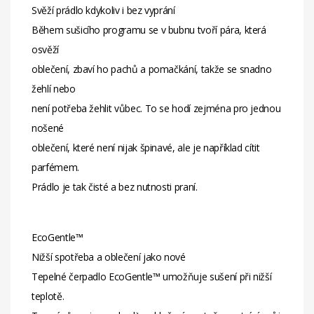
Svěží prádlo kdykoliv i bez vyprání
Během sušicího programu se v bubnu tvoří pára, která
osvěží
oblečení, zbaví ho pachů a pomačkání, takže se snadno
žehlí nebo
není potřeba žehlit vůbec. To se hodí zejména pro jednou
nošené
oblečení, které není nijak špinavé, ale je například cítit
parfémem.
Prádlo je tak čisté a bez nutnosti praní.
EcoGentle™
Nižší spotřeba a oblečení jako nové
Tepelné čerpadlo EcoGentle™ umožňuje sušení při nižší
teplotě.