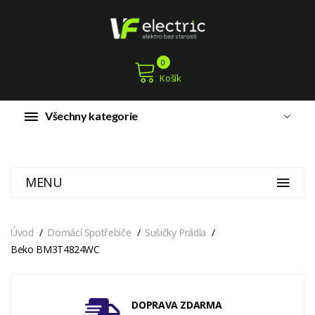
0
Košík
Všechny kategorie
MENU
Úvod
Domácí Spotřebiče
Sušičky Prádla
Beko BM3T4824WC
DOPRAVA ZDARMA