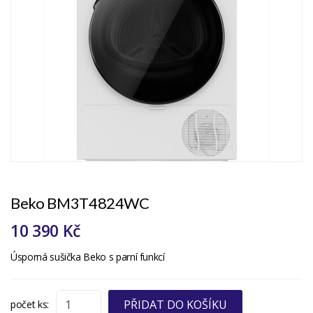
Beko BM3T4824WC
10 390 Kč
Úsporná sušička Beko s parní funkcí
PŘIDAT DO KOŠÍKU
počet ks: