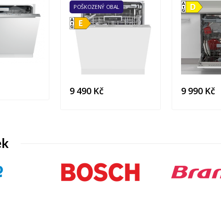
POŠKOZENÝ OBAL
9 490 Kč
9 990 Kč
ek