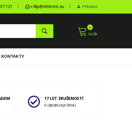
97 121
v.filip@vfelectric.eu
Přihlásit
0
Košík
KONTAKTY
ADEM
17 LET ZKUŠENOSTÍ
V OBORU NA TRHU