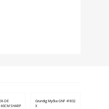
DX-DE
Grundig Myčka GNF 41832
Grundig My
 60CM SHARP
X
A+++