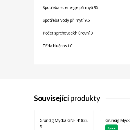
Spotřeba el. energie při mytí
95
Spotřeba vody při mytí
9,5
Počet sprchovacích úrovní
3
Třída hlučnosti
C
Související
produkty
X-DE
Grundig Myčka GNF 41832
Grundig Myč
60CM SHARP
X
A+++