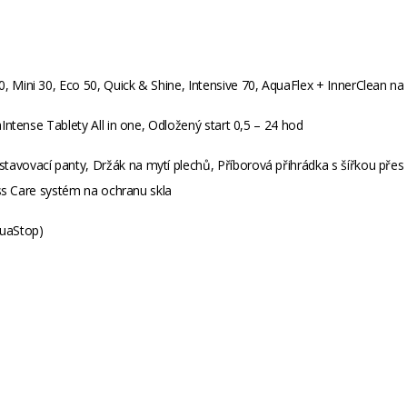
, Mini 30, Eco 50, Quick & Shine, Intensive 70, AquaFlex + InnerClean na
aIntense Tablety All in one, Odložený start 0,5 – 24 hod
avovací panty, Držák na mytí plechů, Příborová přihrádka s šířkou přes 
ss Care systém na ochranu skla
quaStop)