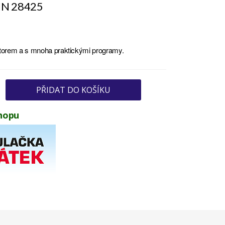
IN 28425
orem a s mnoha praktickými programy.
PŘIDAT DO KOŠÍKU
hopu