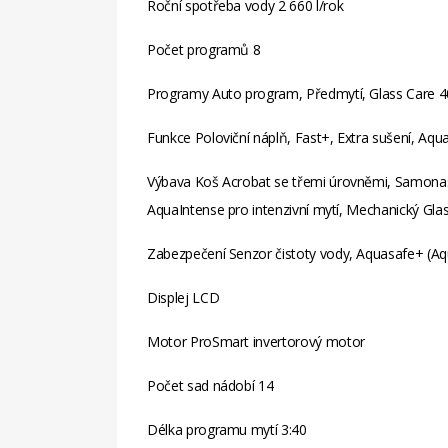
Roční spotřeba vody
2 660 l/rok
Počet programů
8
Programy
Auto program, Předmytí, Glass Care 40
Funkce
Poloviční náplň, Fast+, Extra sušení, Aqu
Výbava
Koš Acrobat se třemi úrovněmi, Samonast
AquaIntense pro intenzivní mytí, Mechanický Gla
Zabezpečení
Senzor čistoty vody, Aquasafe+ (A
Displej
LCD
Motor
ProSmart invertorový motor
Počet sad nádobí
14
Délka programu mytí
3:40