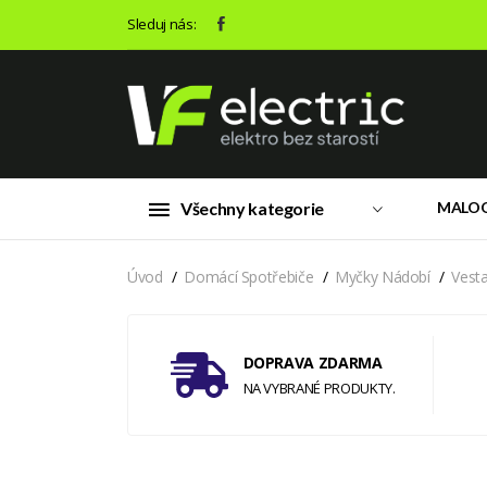
Sleduj nás:
Všechny kategorie
MALO
Úvod
Domácí Spotřebiče
Myčky Nádobí
Vest
DOPRAVA ZDARMA
NA VYBRANÉ PRODUKTY.