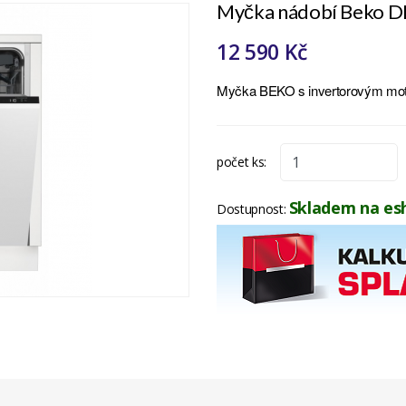
Myčka nádobí Beko D
12 590 Kč
Myčka BEKO s invertorovým mot
počet ks:
Skladem na es
Dostupnost: