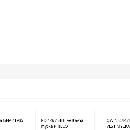
ka GNV 41935
PD 1467 EBIT vestavná
QW NI27I47
myčka PHILCO
VEST.MYČKA