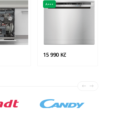
A+++
17 990 K
15 990 Kč