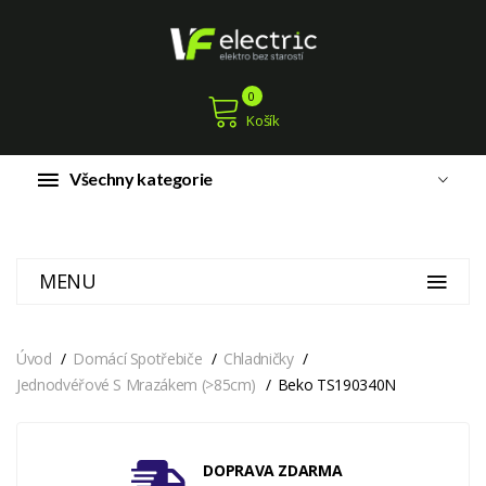
0
Košík
Všechny kategorie
MENU
Úvod
Domácí Spotřebiče
Chladničky
Jednodvéřové S Mrazákem (>85cm)
Beko TS190340N
DOPRAVA ZDARMA