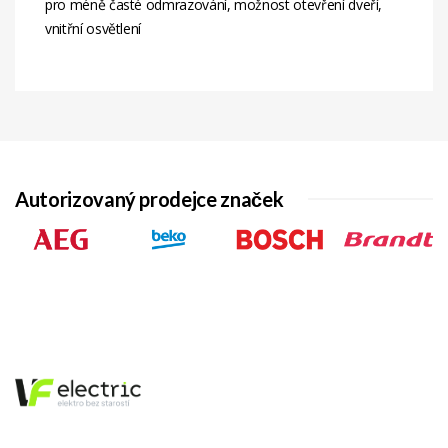
pro méně časté odmrazování, možnost otevření dveří,
vnitřní osvětlení
Energetická
Volně stojící malá chladnička s
Třída
mrazící přihrádkou; E; objem
chladničky 73 litrů; objem
mrazáku 12 litrů; hlučnost 36 dB;
technologie MinFrost pro méně
časté odmrazování
Autorizovaný prodejce značek