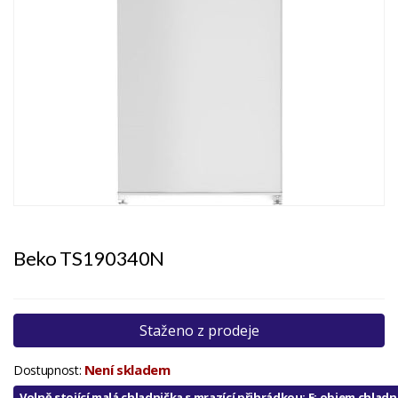
Beko TS190340N
Staženo z prodeje
Není skladem
Dostupnost:
Volně stojící malá chladnička s mrazící přihrádkou; E; objem chlad