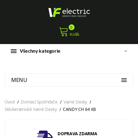
0
Košík
Všechny kategorie
MENU
Úvod
Domácí Spotřebiče
Varné Desky
Sklokeramické Varné Desky
CANDY CH 64 XB
DOPRAVA ZDARMA