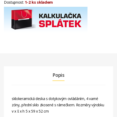
1-2 ks skladem
Dostupnost:
Popis
sklokeramická deska s dotykovým ovládáním, 4 varné
zóny, přední sklo zkosené s rámečkem. Rozměry výrobku
v x š x h 5 x 59 x 52 cm