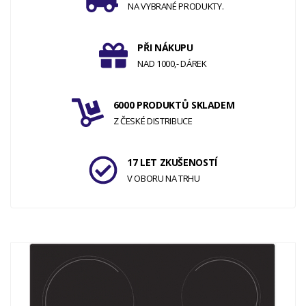
NA VYBRANÉ PRODUKTY.
PŘI NÁKUPU
NAD 1000,- DÁREK
6000 PRODUKTŮ SKLADEM
Z ČESKÉ DISTRIBUCE
17 LET ZKUŠENOSTÍ
V OBORU NA TRHU