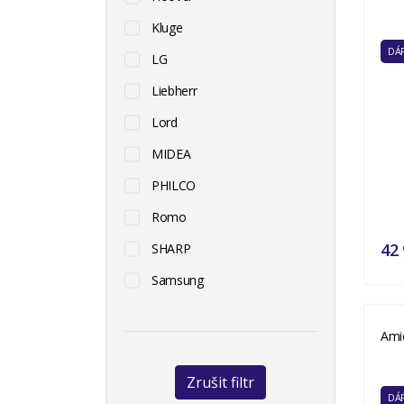
Kluge
DÁR
LG
Liebherr
Lord
MIDEA
PHILCO
Romo
42 
SHARP
Samsung
Ami
Zrušit filtr
DÁR