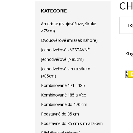
CH
KATEGORIE
Americké (dvojdvéřové, široké
To
>75cm)
Dvoudvéřové (mražák nahoře)
Jednodvéřové - VESTAVNÉ
Klu
Jednodvéřové (> 85cm)
Jednodvéřové s mrazákem
(>85cm)
Kombinované 171 - 185
Kombinované 185 a více
Kombinované do 170 cm
Podstavné do 85 cm
Podstavné do 85 cm s mrazákem
Příslušenství chlazení