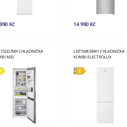
990 Kč
14 990 Kč
732D7MX CHLADNIČKA
LNT5ME36W1 CHLADNIČKA
BI AEG
KOMBI ELECTROLUX