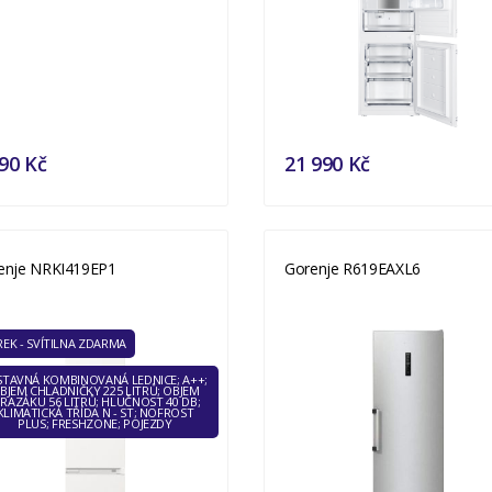
90 Kč
21 990 Kč
enje NRKI419EP1
Gorenje R619EAXL6
EK - SVÍTILNA ZDARMA
STAVNÁ KOMBINOVANÁ LEDNICE; A++;
BJEM CHLADNIČKY 225 LITRŮ; OBJEM
RAZÁKU 56 LITRŮ; HLUČNOST 40 DB;
KLIMATICKÁ TŘÍDA N - ST; NOFROST
PLUS; FRESHZONE; POJEZDY