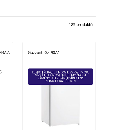
185 produktů
MRAZ.
Guzzanti GZ 90A1
E; SPOTŘEBA EL. ENERGIE 85 KWH/ROK;
NÍZKÁ HLUČNOST 39 DB; MOŽNOST
ZÁMĚNY OTEVÍRÁNÍ DVÍŘEK L/P;
KLIMATICKÁ TŘÍDA N