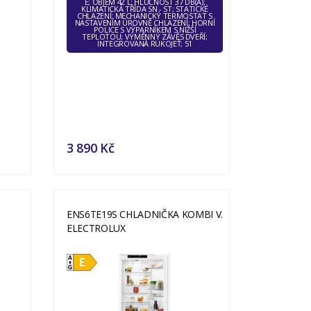
E; OBJEM 42 L; HLUČNOST 37 DB(A);
KLIMATICKÁ TŘÍDA SN - ST; STATICKÉ
CHLAZENÍ; MECHANICKÝ TERMOSTAT S
NASTAVENÍM ÚROVNĚ CHLAZENÍ; HORNÍ
POLICE S VÝPARNÍKEM S NIŽŠÍ
TEPLOTOU; VÝMĚNNÝ ZÁVĚS DVEŘÍ;
INTEGROVANÁ RUKOJEŤ; 51
3 890 Kč
ENS6TE19S CHLADNIČKA KOMBI V.
ELECTROLUX