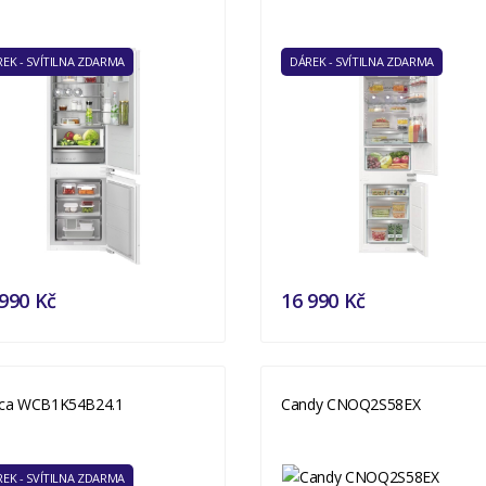
EK - SVÍTILNA ZDARMA
DÁREK - SVÍTILNA ZDARMA
990 Kč
16 990 Kč
ca WCB1K54B24.1
Candy CNOQ2S58EX
EK - SVÍTILNA ZDARMA