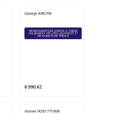
Gorenje R49CPW
MONOKLIMATICKÁ LEDNICE; C; OBJEM
CHLADNIČKY 133 LITRŮ; HLUČNOST 37
DB; KLIMATICKÁ TŘÍDA N
6 990 Kč
Hoover HOBT7719EW