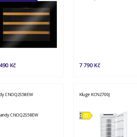
490 Kč
7 790 Kč
dy CNOQ2S58EW
Kluge KCN2700J