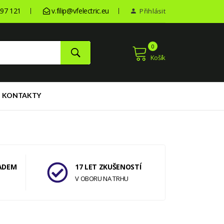
97 121
v.filip@vfelectric.eu
Přihlásit
0
Košík
KONTAKTY
ADEM
17 LET ZKUŠENOSTÍ
V OBORU NA TRHU