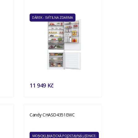
DÁREK - SVÍTILNA ZDARMA
11 949 Kč
Candy CHASD4351EWC
MONOKLIMATICKÁ PODSTAVNÁ LEDNICE;