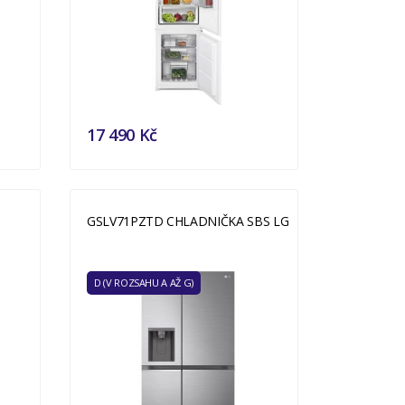
17 490 Kč
GSLV71PZTD CHLADNIČKA SBS LG
D (V ROZSAHU A AŽ G)