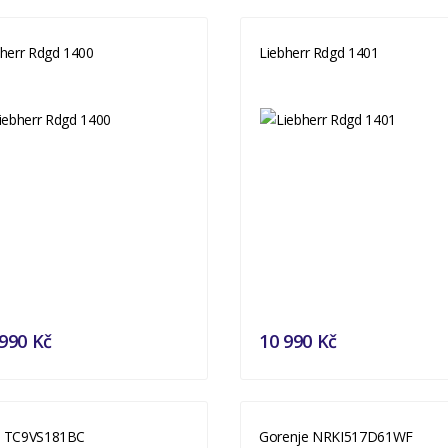
bherr Rdgd 1400
Liebherr Rdgd 1401
990 Kč
10 990 Kč
 TC9VS181BC
Gorenje NRKI517D61WF