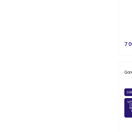
7 0
Gor
DÁR
VE
O
M