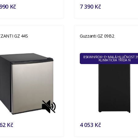
990 Kč
7 390 Kč
ZANTI GZ 44S
Guzzanti GZ 09B2
85KWH/ROK• E• MALÁ HLUČNOST 3
KLIMATICKÁ TŘÍDA N
62 Kč
4 053 Kč