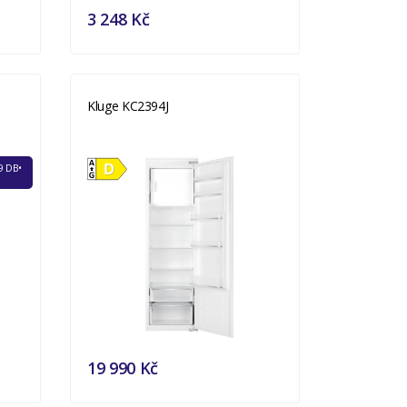
3 248 Kč
Kluge KC2394J
9 DB•
19 990 Kč