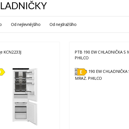
LADNIČKY
p
Od nejlevnějšího
Od nejdražšího
ge KCN2233J
PTB 190 EW CHLADNIČKA S 
PHILCO