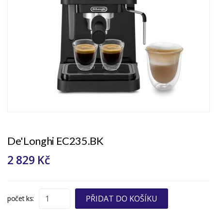
De'Longhi EC235.BK
2 829 Kč
PŘIDAT DO KOŠÍKU
počet ks: