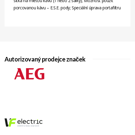
sítka na mletou kávu (1 nebo 2 šálky); Možnost použít
porcovanou kávu – E.S.E. pody; Speciální úprava portafiltru
Autorizovaný prodejce značek