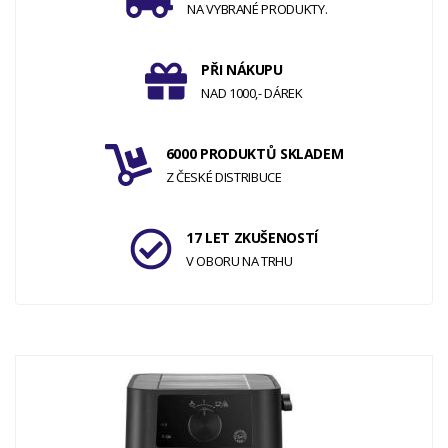
NA VYBRANÉ PRODUKTY.
PŘI NÁKUPU
NAD 1000,- DÁREK
6000 PRODUKTŮ SKLADEM
Z ČESKÉ DISTRIBUCE
17 LET ZKUŠENOSTÍ
V OBORU NA TRHU