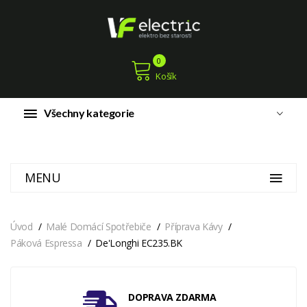
0
Košík
Všechny kategorie
MENU
Úvod
Malé Domácí Spotřebiče
Příprava Kávy
Páková Espressa
De'Longhi EC235.BK
DOPRAVA ZDARMA