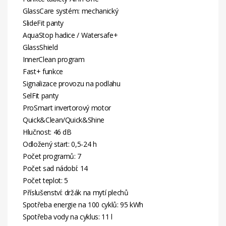
GlassCare systém: mechanický
SlideFit panty
AquaStop hadice / Watersafe+
GlassShield
InnerClean program
Fast+ funkce
Signalizace provozu na podlahu
SelFit panty
ProSmart invertorový motor
Quick&Clean/Quick&Shine
Hlučnost: 46 dB
Odložený start: 0,5-24 h
Počet programů: 7
Počet sad nádobí: 14
Počet teplot: 5
Příslušenství: držák na mytí plechů
Spotřeba energie na 100 cyklů: 95 kWh
Spotřeba vody na cyklus: 11 l