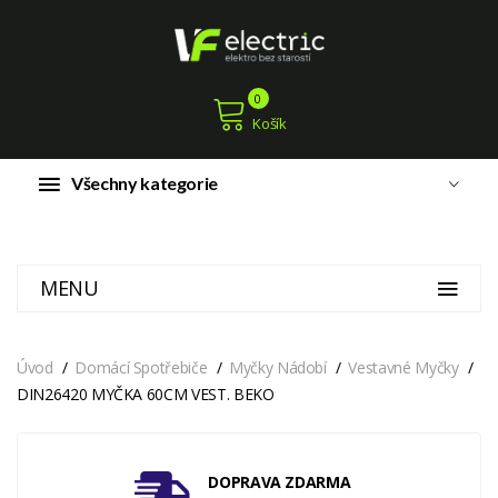
0
Košík
Všechny kategorie
MENU
Úvod
Domácí Spotřebiče
Myčky Nádobí
Vestavné Myčky
DIN26420 MYČKA 60CM VEST. BEKO
DOPRAVA ZDARMA