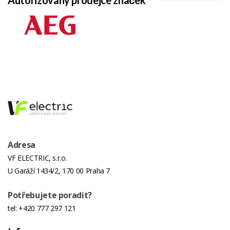
Autorizovaný prodejce značek
Proti
Přehřátí
Materiál
kov/plast
Délka
160
Kabelu
(Cm)
Nastaitelný
Ano
Úhel
Oscilace
Ano
Adresa
VF ELECTRIC, s.r.o.
Světelná
Ne
U Garáží 1434/2, 170 00 Praha 7
Indikace
Provozu
Potřebujete poradit?
Typ
Stojanový
tel:
+420 777 297 121
Průměr
40