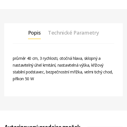
Popis
Technické Parametry
průměr 40 cm, 3 rychlosti, otočná hlava, sklopný a
nastavitelný úhel kmitání, nastavitelná výška, křížový
stabilní podstavec, bezpečnostní mřížka, velmi tichý chod,
příkon 50 W
Napětí
220-240 ~ 50/60
(V/hz)
Druh
Síťový
Napájení
Pojistka
ano