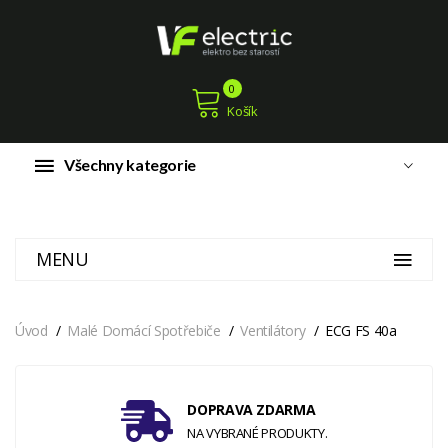
0
Košík
Všechny kategorie
MENU
Úvod
Malé Domácí Spotřebiče
Ventilátory
ECG FS 40a
DOPRAVA ZDARMA
NA VYBRANÉ PRODUKTY.