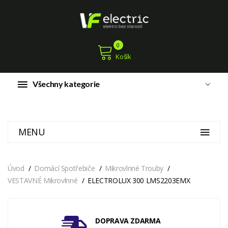
0
Košík
Všechny kategorie
MENU
Úvod
Domácí Spotřebiče
Mikrovlnné Trouby
VESTAVNÉ Mikrovlnné
ELECTROLUX 300 LMS2203EMX
DOPRAVA ZDARMA