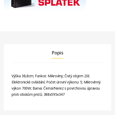
Popis
Výška 38,8cm; Funkce: Mikrovlny; Čistý objem 20l;
Elektronické ovládání; Počet úrovní výkonu: 5; Mikrovlnný
výkon 700W; Barva: Černá/Nerez s povrchovou úpravou
proti otiskům prstů; 388x595x347