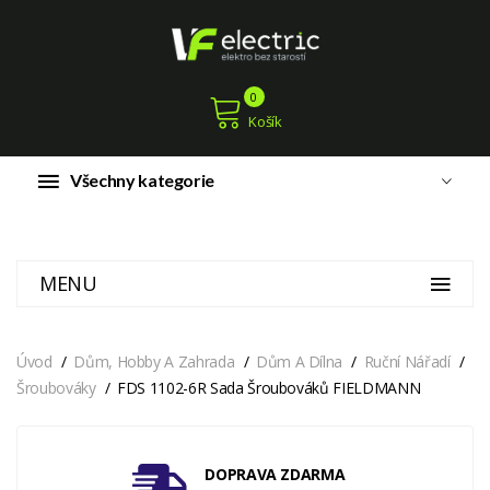
0
Košík
Všechny kategorie
MENU
Úvod
Dům, Hobby A Zahrada
Dům A Dílna
Ruční Nářadí
Šroubováky
FDS 1102-6R Sada Šroubováků FIELDMANN
DOPRAVA ZDARMA