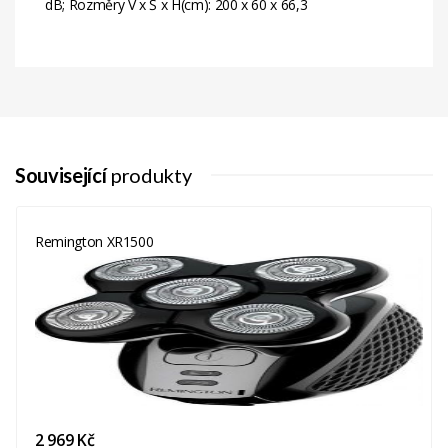
dB; Rozměry V x Š x H(cm): 200 x 60 x 66,3
Energetická
D
Třída
Související
produkty
Remington XR1500
2 969 Kč