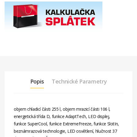
Popis
Technické Parametry
objem chladicí části 255 l, objem mrazicí části 106 l,
energetická třída D, funkce AdaptTech, LED displej,
funkce SuperCool, funkce ExtremeFreeze, funkce SlotIn,
beznámrazová technologie, LED osvětlení, hlučnost 37