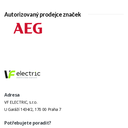
Počet Pečících
1
Prostorů
Autorizovaný prodejce značek
B: Černé Sklo /
B
X: Inox S
Úpravou Proti
Otiskům Prstů
4 Skla Dvířek
-
Nízkoteplotní
-
Pečení
Pyro
-
Adresa
Ecopyro
-
VF ELECTRIC, s.r.o.
Pizza Kámen
-
U Garáží 1434/2, 170 00 Praha 7
Vnitřní Povrch
EasyClean smalt
Potřebujete poradit?
Udržování
-