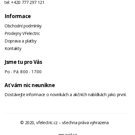
tel:
+420 777 297 121
Teploty
Informace
Excellentclean
-
Obchodní podmínky
Skleněné
Prodejny VFelectric
Dveře
Doprava a platby
Mikrovlnné
-
Kontakty
Vaření
Jsme tu pro Vás
Mikrovlnné
-
Vaření S
Po - Pá: 8:00 - 17:00
Ventilátorem
Ať vám nic neunikne
Mikrovlnné
-
Dostávejte informace o novinkách a akčních nabídkách jako první.
Vaření S
Grilem
Pečení S
-
© 2020, vfelectric.cz – všechna práva vyhrazena
Podporou Páry
mpavel.cz