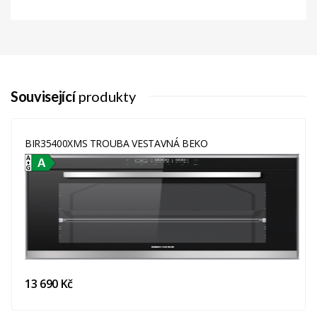
Plech Na
Ano
Pečení
Rošt
Ano
Horkovzduch
Ano
Související
produkty
Zátlačné
-
Ovládání
BIR35400XMS TROUBA VESTAVNÁ BEKO
Chef Assist
-
Nízkoteplotní
-
Gril +
Ventilátor
Multi-Taste
-
Pečení S
-
13 690 Kč
Podporou Páry
A Parní Čištění