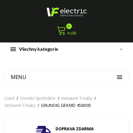
0
Košík
Všechny kategorie
MENU
Úvod
Domácí Spotřebiče
Vestavné Trouby
Vestavné Trouby
GRUNDIG GEKMD 45000B
DOPRAVA ZDARMA