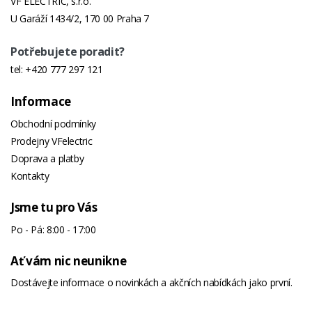
VF ELECTRIC, s.r.o.
U Garáží 1434/2, 170 00 Praha 7
Počet Úrovní
15
Na Zónu
Potřebujete poradit?
Levá Přední,
180 - 1800/3000
tel:
+420 777 297 121
Mm - W
Informace
Levá Zadní,
180 - 1800/3000
Obchodní podmínky
Mm - W
Prodejny VFelectric
Výkon (W)
7200
Doprava a platby
Kontakty
Přední
-
Ovládání
Jsme tu pro Vás
Zasazené Do
Po - Pá: 8:00 - 17:00
Skla
Ovládání
-
Ať vám nic neunikne
Trouby
Dostávejte informace o novinkách a akčních nabídkách jako první.
Typ A Počet
4 indukční / 2 flexizóny