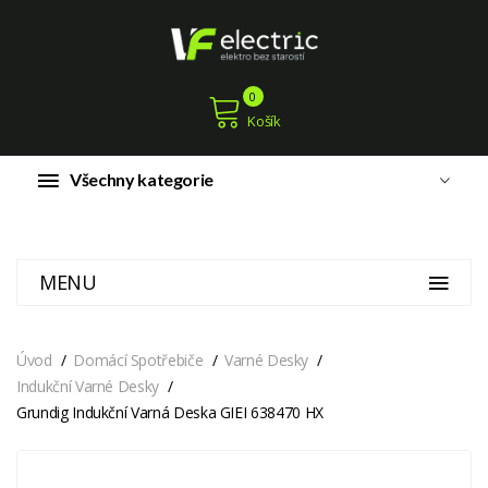
0
Košík
Všechny kategorie
MENU
Úvod
Domácí Spotřebiče
Varné Desky
Indukční Varné Desky
Grundig Indukční Varná Deska GIEI 638470 HX