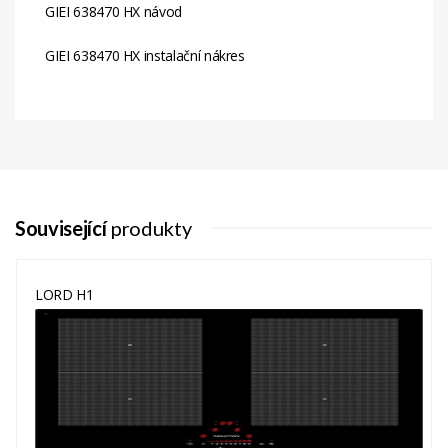
GIEI 638470 HX návod
GIEI 638470 HX instalační nákres
Automatické
Ano
Vypnutí
Ochrana
Ano
Proti
Přehřátí
Související
produkty
Dětský
Ano
Zámek
LORD H1
Šířka (Cm)
58
Booster
-
Udržování
-
Teploty