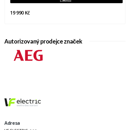
Ovládání
-
Touch
19 990 Kč
Sliderem
Paměť
-
Elektronické
-
Autorizovaný prodejce značek
Zapalování
Integrované
Do Knoflíku
Kryty Hořáků
-
A Rošty
Automatické
-
Zastavení
Přívodu
Plynu
Typ
Indukční varná deska s
Adresa
technologií FlexiCook