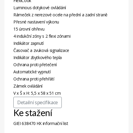
FlexiCook
Luminous dotykové ovládání
Rámeček z nerezové ocele na přední a zadní straně
Přesné nastavení výkonu
15 úrovní ohřevu
4 indukční zóny s 2 flexi zónami
Indikátor zapnutí
Časovač a zvuková signalizace
Indikátor zbytkového tepla
Ochrana proti přetečení
Automatické vypnutí
Ochrana proti přehřátí
Zámek ovládání
V x Š x H: 5,5 x 58 x 51 cm
Detailní specifikace
Ke stažení
GIEI 638470 HX informační list