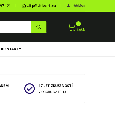
97 121
v.filip@vfelectric.eu
Přihlásit
0
Košík
KONTAKTY
ADEM
17 LET ZKUŠENOSTÍ
V OBORU NA TRHU