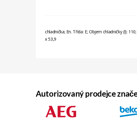
chladnička; En. Třída: E; Objem chladničky (l): 11
x 53,9
Autorizovaný prodejce znač