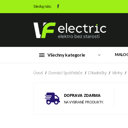
Sleduj nás:
Všechny kategorie
MALO
Úvod
Domácí Spotřebiče
Chladničky
Vitríny
DOPRAVA ZDARMA
NA VYBRANÉ PRODUKTY.