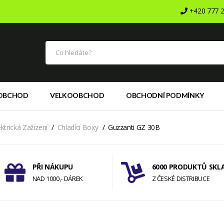
+420 777 2
OBCHOD
VELKOOBCHOD
OBCHODNÍ PODMÍNKY
ektrická Zažízení
Chladící Boxy
Guzzanti GZ 30B
PŘI NÁKUPU
6000 PRODUKTŮ SKL
NAD 1000,- DÁREK
Z ČESKÉ DISTRIBUCE