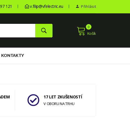
97 121
v.filip@vfelectric.eu
Přihlásit
0
Košík
KONTAKTY
ADEM
17 LET ZKUŠENOSTÍ
V OBORU NA TRHU