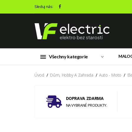
Sleduj nás:
Všechny kategorie
MALO
Úvod
Dům, Hobby A Zahrada
Auto - Moto
El
DOPRAVA ZDARMA
NA VYBRANÉ PRODUKTY.