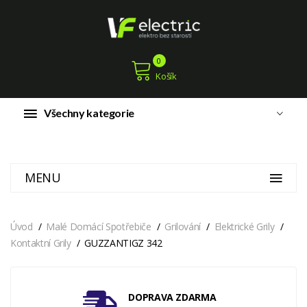
0
Košík
Všechny kategorie
MENU
Úvod
Malé Domácí Spotřebiče
Grilování
Elektrické Grily
Kontaktní Grily
GUZZANTIGZ 342
DOPRAVA ZDARMA