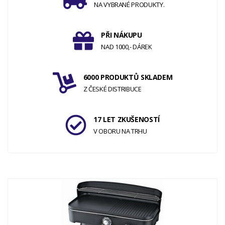
NA VYBRANÉ PRODUKTY.
PŘI NÁKUPU
NAD 1000,- DÁREK
6000 PRODUKTŮ SKLADEM
Z ČESKÉ DISTRIBUCE
17 LET ZKUŠENOSTÍ
V OBORU NA TRHU