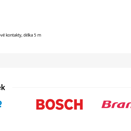
vé kontakty, délka 5 m
černá
5
24 měsíců
černá barva
ek
10.00
Audio
univerzální
8590393298846