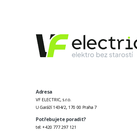
Hloubka (Cm)
Výška (Cm)
Hmotnost (Kg)
Z Konektoru
Do Konektoru
Adresa
VF ELECTRIC, s.r.o.
U Garáží 1434/2, 170 00 Praha 7
Potřebujete poradit?
tel:
+420 777 297 121