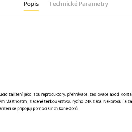
Popis
Technické Parametry
dio zařízení jako jsou reproduktory, přehrávače, zesilovače apod. Kontak
ými vlastnostmi, zlacené tenkou vrstvou ryzího 24K zlata. Nekorodují a za
řízení se připojují pomocí Cinch konektorů.