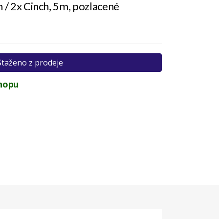
/ 2x Cinch, 5m, pozlacené
Staženo z prodeje
hopu