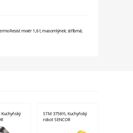
hermoResist mixér 1,6 l; masomlýnek; stříbrná;
 Kuchyňský
STM 3756YL Kuchyňský
BEM825BAL
OR
robot SENCOR
robot SAGE