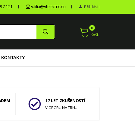
97 121
v.filip@vfelectric.eu
Přihlásit
0
Košík
KONTAKTY
ADEM
17 LET ZKUŠENOSTÍ
V OBORU NA TRHU