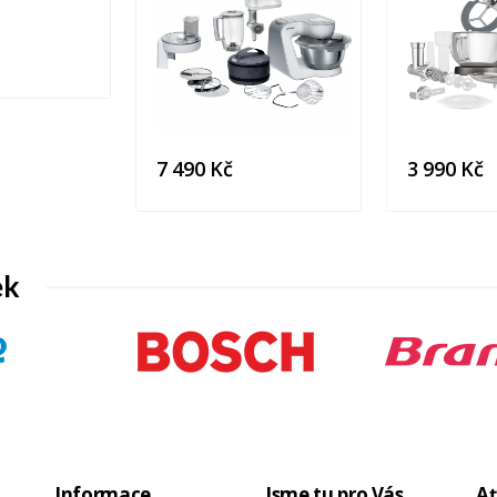
7 490 Kč
3 990 Kč
ek
Informace
Jsme tu pro Vás
Ať