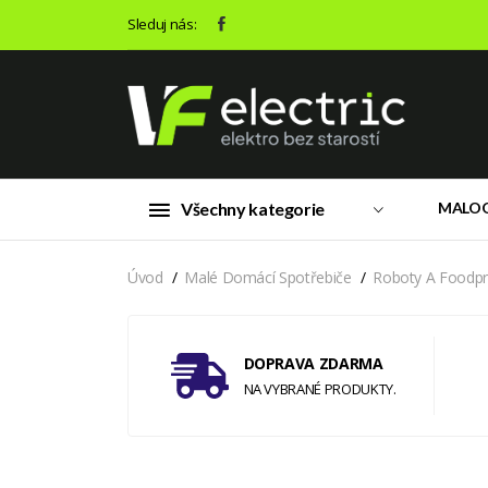
Sleduj nás:
Všechny kategorie
MALO
Úvod
Malé Domácí Spotřebiče
Roboty A Foodp
DOPRAVA ZDARMA
NA VYBRANÉ PRODUKTY.