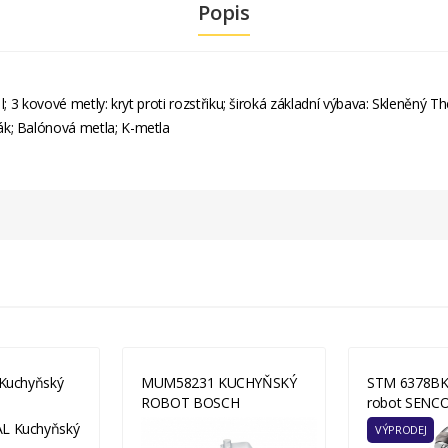
Popis
l; 3 kovové metly: kryt proti rozstřiku; široká základní výbava: Skleněný T
k; Balónová metla; K-metla
Kuchyňský
MUM58231 KUCHYŇSKÝ
STM 6378BK
ROBOT BOSCH
robot SENC
VÝPRODEJ