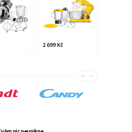
12 990 K
2 699 Kč
 vám nic neunikne