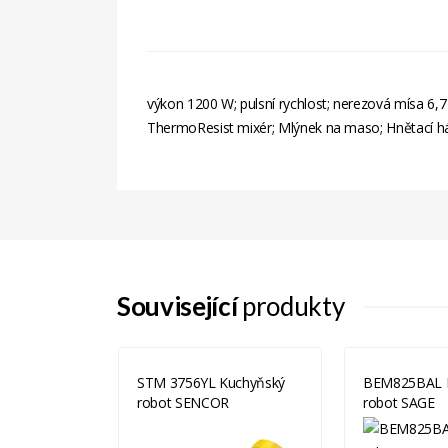
výkon 1200 W; pulsní rychlost; nerezová mísa 6,7 
ThermoResist mixér; Mlýnek na maso; Hnětací há
Související
produkty
Kuchyňský
STM 3756YL Kuchyňský
BEM825BAL 
R
robot SENCOR
robot SAGE