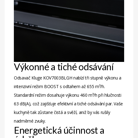
Výkonné a tiché odsávání
Odsavač Kluge KOV7003BLGH nabízí tři stupně výkonu a
intenzivní režim BOOST s odtahem až 655 m³/h.
Standardní režim dosahuje výkonu 460 m³/h při hlučnosti
63 dB(A), což zajišťuje efektivní a tiché odsávání par. Vaše
kuchyně tak zůstane čistá a svěží, aniž by vás rušily
nadměrné zvuky.
Energetická účinnost a