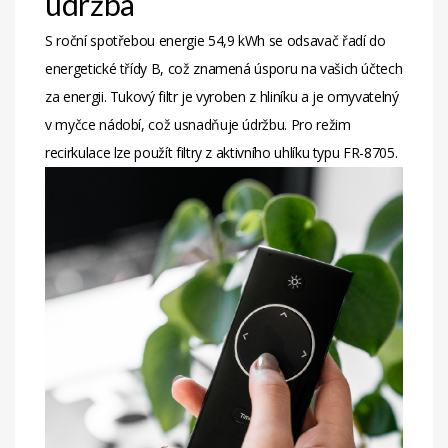
údržba
S roční spotřebou energie 54,9 kWh se odsavač řadí do
energetické třídy B, což znamená úsporu na vašich účtech
za energii. Tukový filtr je vyroben z hliníku a je omyvatelný
v myčce nádobí, což usnadňuje údržbu. Pro režim
recirkulace lze použít filtry z aktivního uhlíku typu FR-8705.