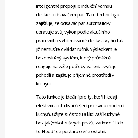
inteligentně propojuje indukční varnou
desku s odsavačem par. Tato technologie
zajišťuje, že odsavač par automaticky
upravuje svůj výkon podle aktuálního
pracovního vytížení varné desky a vy ho tak
již nemusíte ovládat ručně. Výsledkem je
bezobslužný systém, který průběžně
reaguje na vaše potřeby vaření, zvyšuje
pohodlí a zajišťuje příjemné prostředí v
kuchyni.
Tato funkce je ideální pro ty, kteří hledají
efektivní a intuitivní řešení pro svou moderní
kuchyň. Užijte si čistotu a klid vaší kuchyně
bez jakýchkoli rušivých prvků, zatímco "Hob
to Hood" se postará o vše ostatní.