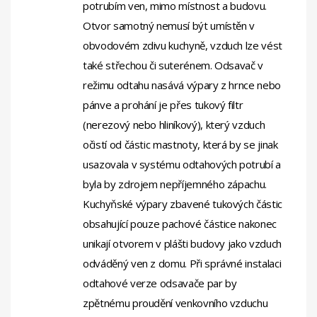
potrubím ven, mimo místnost a budovu.
Otvor samotný nemusí být umístěn v
obvodovém zdivu kuchyně, vzduch lze vést
také střechou či suterénem. Odsavač v
režimu odtahu nasává výpary z hrnce nebo
pánve a prohání je přes tukový filtr
(nerezový nebo hliníkový), který vzduch
očistí od částic mastnoty, která by se jinak
usazovala v systému odtahových potrubí a
byla by zdrojem nepříjemného zápachu.
Kuchyňské výpary zbavené tukových částic
obsahující pouze pachové částice nakonec
unikají otvorem v plášti budovy jako vzduch
odváděný ven z domu. Při správné instalaci
odtahové verze odsavače par by
zpětnému proudění venkovního vzduchu