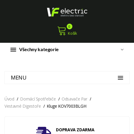
0
Košík
Všechny kategorie
MENU
Úvod
Domácí Spotřebiče
Odsavače Par
Vestavné Digestoře
Kluge KOV7003BLGH
DOPRAVA ZDARMA