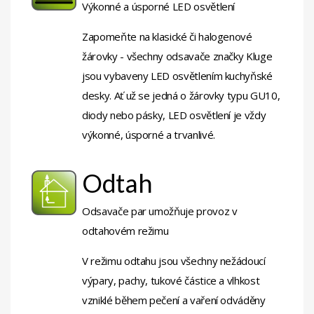
Výkonné a úsporné LED osvětlení
Zapomeňte na klasické či halogenové
žárovky - všechny odsavače značky Kluge
jsou vybaveny LED osvětlením kuchyňské
desky. Ať už se jedná o žárovky typu GU10,
diody nebo pásky, LED osvětlení je vždy
výkonné, úsporné a trvanlivé.
Odtah
Odsavače par umožňuje provoz v
odtahovém režimu
V režimu odtahu jsou všechny nežádoucí
výpary, pachy, tukové částice a vlhkost
vzniklé během pečení a vaření odváděny