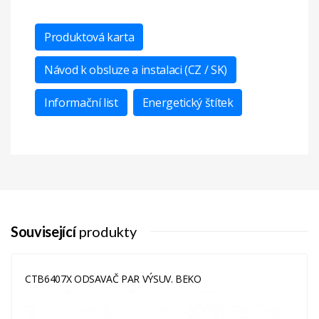
Produktová karta
Návod k obsluze a instalaci (CZ / SK)
Informační list
Energetický štítek
Displej
LED
Třída
A
Účinnosti
Osvětlení
Související
Třída
produkty
B
Energetické
Účinnosti
CTB6407X ODSAVAČ PAR VÝSUV. BEKO
Počet
1
Tukových