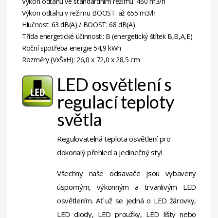
Výkon odtahu ve standardním režimu: 460 m3/h
Výkon odtahu v režimu BOOST: až 655 m3/h
Hlučnost: 63 dB(A) / BOOST: 68 dB(A)
Třída energetické účinnosti: B (energetický štítek B,B,A,E)
Roční spotřeba energie 54,9 kWh
Rozměry (VxŠxH): 26,0 x 72,0 x 28,5 cm
LED osvětlení s
regulací teploty
světla
Regulovatelná teplota osvětlení pro
dokonalý přehled a jedinečný styl
Všechny naše odsavače jsou vybaveny
úsporným, výkonným a trvanlivým LED
osvětlením. Ať už se jedná o LED žárovky,
LED diody, LED proužky, LED lišty nebo