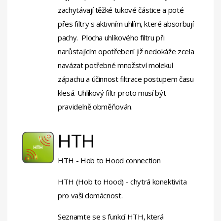
zachytávají těžké tukové částice a poté
přes filtry s aktivním uhlím, které absorbují
pachy. Plocha uhlíkového filtru při
narůstajícím opotřebení již nedokáže zcela
navázat potřebné množství molekul
zápachu a účinnost filtrace postupem času
klesá. Uhlíkový filtr proto musí být
pravidelně obměňován.
HTH
HTH - Hob to Hood connection
HTH (Hob to Hood) - chytrá konektivita
pro vaši domácnost.
Seznamte se s funkcí HTH, která