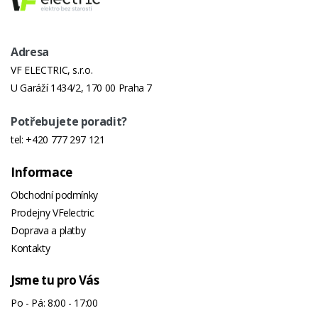
Počet Stupňů
4
Nastavení
Výkonu
Adresa
Čištění
Ne
VF ELECTRIC, s.r.o.
Vzduchu
U Garáží 1434/2, 170 00 Praha 7
Výchozí
Odtah
Potřebujete poradit?
Režim
tel:
+420 777 297 121
Funkce
Ano
Boost
Informace
Obchodní podmínky
Uhlíkové
Ne
Prodejny VFelectric
Filtry V Balení
Doprava a platby
Počet
1
Kontakty
Ventilátorů
Jsme tu pro Vás
Tukový Filtr
Ano
Po - Pá: 8:00 - 17:00
Omývatelný