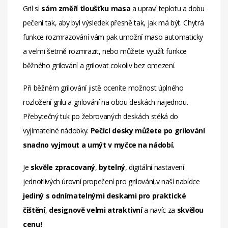
Gril si
sám změří tloušťku masa
a upraví teplotu a dobu
pečení tak, aby byl výsledek přesně tak, jak má být. Chytrá
funkce rozmrazování vám pak umožní maso automaticky
a velmi šetrně rozmrazit, nebo můžete využít funkce
běžného grilování a grilovat cokoliv bez omezení.
Při běžném grilování jistě oceníte možnost úplného
rozložení grilu a grilování na obou deskách najednou.
Přebytečný tuk po žebrovaných deskách stéká do
vyjímatelné nádobky.
Pečící desky můžete po grilování
snadno vyjmout a umýt v myčce na nádobí.
Je
skvěle zpracovaný
,
bytelný
, digitální nastavení
jednotlivých úrovní propečení pro grilování,v naší nabídce
jediný s odnímatelnými deskami pro praktické
čištění
,
designově velmi atraktivní
a navíc za
skvělou
cenu!