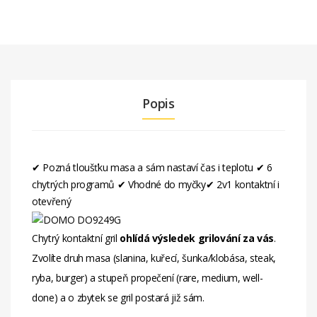
Popis
✔︎ Pozná tloušťku masa a sám nastaví čas i teplotu
✔︎ 6
chytrých programů
✔︎ Vhodné do myčky
✔︎ 2v1 kontaktní i
otevřený
Chytrý kontaktní gril
ohlídá výsledek grilování za vás
.
Zvolíte druh masa (slanina, kuřecí, šunka/klobása, steak,
ryba, burger) a stupeň propečení (rare, medium, well-
done) a o zbytek se gril postará již sám.