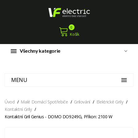
0
Košík
Všechny kategorie
MENU
Úvod
Malé Domácí Spotřebiče
Grilování
Elektrické Grily
Kontaktní Grily
Kontaktní Gril Genius - DOMO DO9249G, Příkon: 2100 W