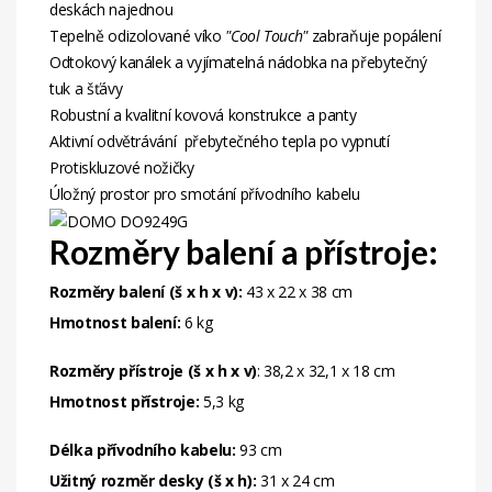
deskách najednou
Tepelně odizolované víko
"Cool Touch"
zabraňuje popálení
Odtokový kanálek a vyjímatelná nádobka na přebytečný
tuk a šťávy
Robustní a kvalitní kovová konstrukce a panty
Aktivní odvětrávání přebytečného tepla po vypnutí
Protiskluzové nožičky
Úložný prostor pro smotání přívodního kabelu
Rozměry balení a přístroje:
Rozměry balení (š x h x v):
43 x 22 x 38 cm
Hmotnost balení:
6 kg
Rozměry přístroje (š x h x v)
: 38,2 x 32,1 x 18 cm
Hmotnost přístroje:
5,3 kg
Délka přívodního kabelu:
93 cm
Užitný rozměr desky (š x h):
31 x 24 cm