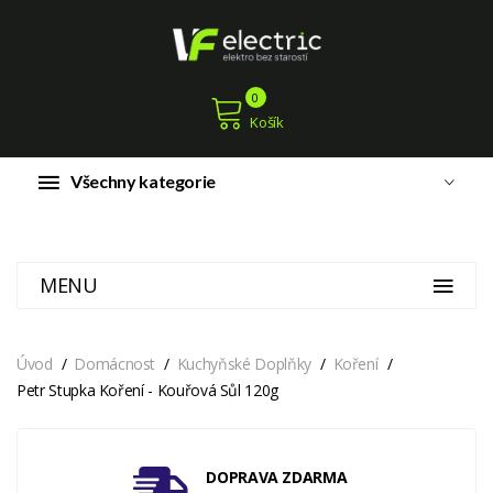
0
Košík
Všechny kategorie
MENU
Úvod
Domácnost
Kuchyňské Doplňky
Koření
Petr Stupka Koření - Kouřová Sůl 120g
DOPRAVA ZDARMA