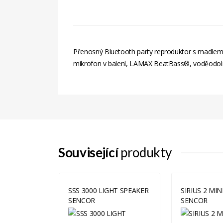
Přenosný Bluetooth party reproduktor s madlem, 
mikrofon v balení, LAMAX BeatBass®, voděodolno
Související
produkty
S BT SPEAKER
SSS 3000 LIGHT SPEAKER
SIRIUS 2 MIN
SENCOR
SENCOR