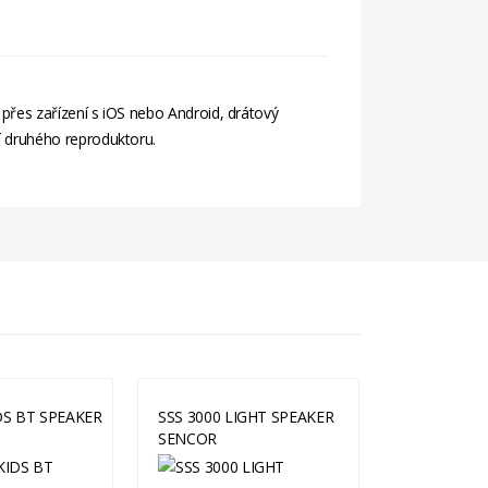
přes zařízení s iOS nebo Android, drátový
 druhého reproduktoru.
DS BT SPEAKER
SSS 3000 LIGHT SPEAKER
SIRIUS 2 MI
SENCOR
SENCOR