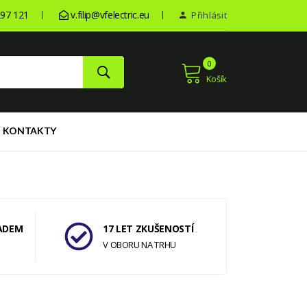
97 121
v.filip@vfelectric.eu
Přihlásit
0
Košík
KONTAKTY
ADEM
17 LET ZKUŠENOSTÍ
V OBORU NA TRHU