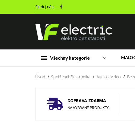
Sleduj nás:
Všechny kategorie
MALO
Úvod
Spotřební Elektronika
Audio - Video
Bez
DOPRAVA ZDARMA
NA VYBRANÉ PRODUKTY.