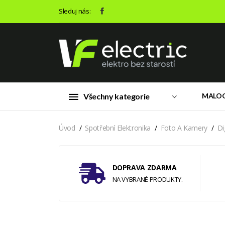
Sleduj nás:
Všechny kategorie
MALO
Úvod
Spotřební Elektronika
Foto A Kamery
Di
DOPRAVA ZDARMA
NA VYBRANÉ PRODUKTY.