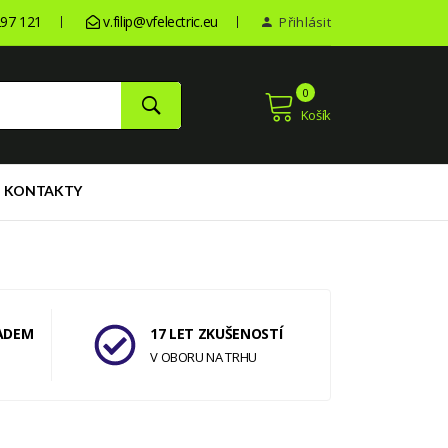
97 121
v.filip@vfelectric.eu
Přihlásit
0
Košík
KONTAKTY
ADEM
17 LET ZKUŠENOSTÍ
V OBORU NA TRHU