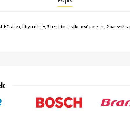
Popis
l HD videa, filtry a efekty, 5 her, tripod, silikonové pouzdro, 2 barevné v
ek