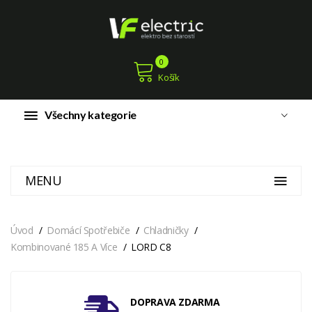
0
Košík
Všechny kategorie
MENU
Úvod
Domácí Spotřebiče
Chladničky
Kombinované 185 A Více
LORD C8
DOPRAVA ZDARMA