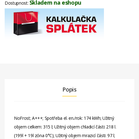
Skladem na eshopu
Dostupnost:
Popis
NoFrost; A+++; Spotřeba el. en./rok: 174 kWh; Užitný
objem celkem: 315 l; Užitný objem chladicí části: 218 l.
(199l + 19l zóna 0°C); Užitný objem mrazicí části: 97 l;