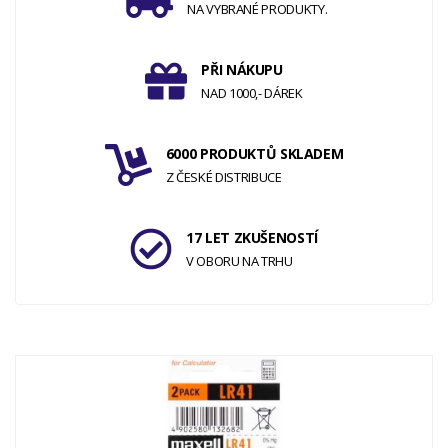
NA VYBRANÉ PRODUKTY.
PŘI NÁKUPU
NAD 1000,- DÁREK
6000 PRODUKTŮ SKLADEM
Z ČESKÉ DISTRIBUCE
17 LET ZKUŠENOSTÍ
V OBORU NA TRHU