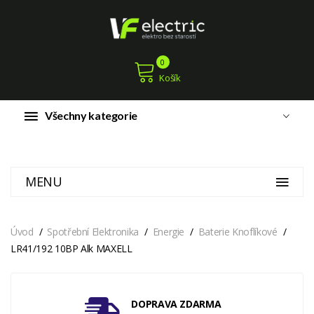
0
Košík
Všechny kategorie
MENU
Úvod
Spotřební Elektronika
Energie
Baterie Knoflíkové
LR41/192 10BP Alk MAXELL
DOPRAVA ZDARMA