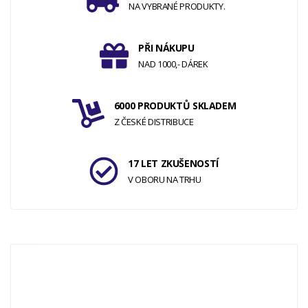
NA VYBRANÉ PRODUKTY.
PŘI NÁKUPU
NAD 1000,- DÁREK
6000 PRODUKTŮ SKLADEM
Z ČESKÉ DISTRIBUCE
17 LET ZKUŠENOSTÍ
V OBORU NA TRHU