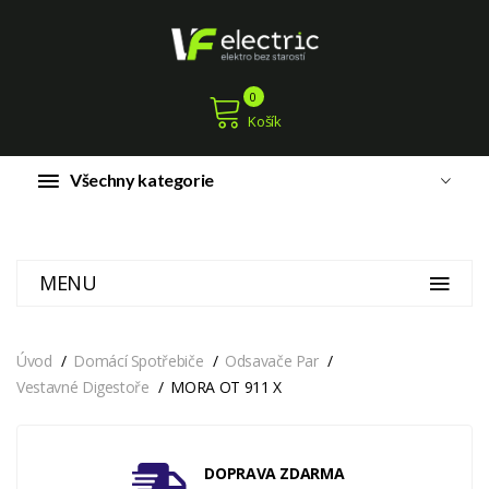
0
Košík
Všechny kategorie
MENU
Úvod
Domácí Spotřebiče
Odsavače Par
Vestavné Digestoře
MORA OT 911 X
DOPRAVA ZDARMA