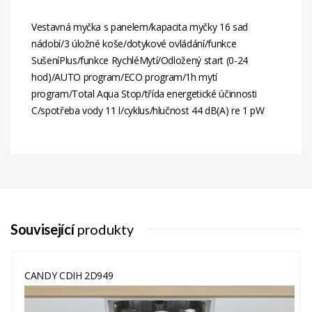
Vestavná myčka s panelem/kapacita myčky 16 sad
nádobí/3 úložné koše/dotykové ovládání/funkce
SušeníPlus/funkce RychléMytí/Odložený start (0-24
hod)/AUTO program/ECO program/1h mytí
program/Total Aqua Stop/třída energetické účinnosti
C/spotřeba vody 11 l/cyklus/hlučnost 44 dB(A) re 1 pW
Související
produkty
CANDY CDIH 2D949