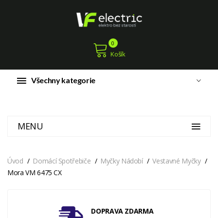
0
Košík
Všechny kategorie
MENU
Úvod
Domácí Spotřebiče
Myčky Nádobí
Vestavné Myčky
Mora VM 6475 CX
DOPRAVA ZDARMA