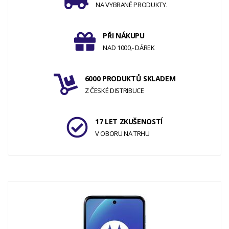
NA VYBRANÉ PRODUKTY.
PŘI NÁKUPU
NAD 1000,- DÁREK
6000 PRODUKTŮ SKLADEM
Z ČESKÉ DISTRIBUCE
17 LET ZKUŠENOSTÍ
V OBORU NA TRHU