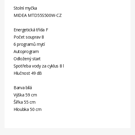
Stolní myčka
MIDEA MTD55S500W-CZ
Energetická třída F
Počet souprav 8
6 programů mytí
Autoprogram
Odložený start
Spotřeba vody za cyklus 8 l
Hlučnost 49 dB
Barva bílá
Výška 59 cm
Šířka 55 cm
Hloubka 50 cm
Energetická
F
Třída