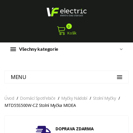
0
Košík
Všechny kategorie
MENU
Úvod
Domácí Spotřebiče
Myčky Nádobí
Stolní Myčky
MTD55S500W-CZ Stolní Myčka MIDEA
DOPRAVA ZDARMA