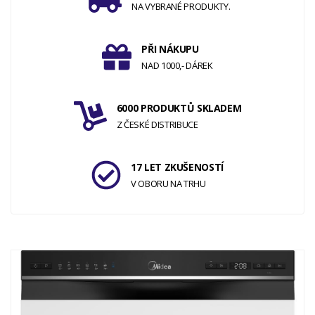
NA VYBRANÉ PRODUKTY.
PŘI NÁKUPU
NAD 1000,- DÁREK
6000 PRODUKTŮ SKLADEM
Z ČESKÉ DISTRIBUCE
17 LET ZKUŠENOSTÍ
V OBORU NA TRHU