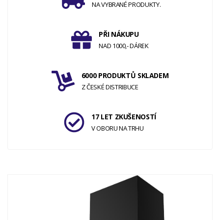
NA VYBRANÉ PRODUKTY.
PŘI NÁKUPU
NAD 1000,- DÁREK
6000 PRODUKTŮ SKLADEM
Z ČESKÉ DISTRIBUCE
17 LET ZKUŠENOSTÍ
V OBORU NA TRHU