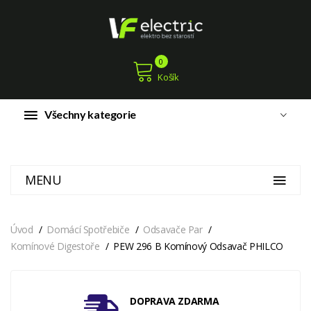
0
Košík
Všechny kategorie
MENU
Úvod
Domácí Spotřebiče
Odsavače Par
Komínové Digestoře
PEW 296 B Komínový Odsavač PHILCO
DOPRAVA ZDARMA