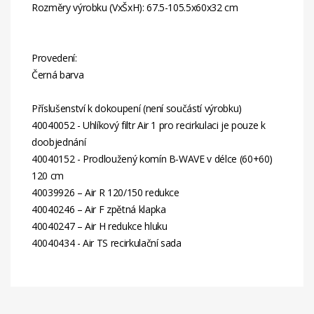
Rozměry výrobku (VxŠxH): 67.5-105.5x60x32 cm
Provedení:
Černá barva
Příslušenství k dokoupení (není součástí výrobku)
40040052 - Uhlíkový filtr Air 1 pro recirkulaci je pouze k
doobjednání
40040152 - Prodloužený komín B-WAVE v délce (60+60)
120 cm
40039926 – Air R 120/150 redukce
40040246 – Air F zpětná klapka
40040247 – Air H redukce hluku
40040434 - Air TS recirkulační sada
Energetická
C
Třída