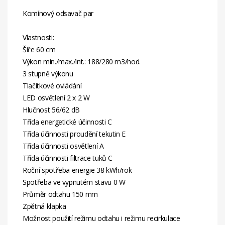
Komínový odsavač par
Vlastnosti:
Šíře 60 cm
Výkon min./max./int.: 188/280 m3/hod.
3 stupně výkonu
Tlačítkové ovládání
LED osvětlení 2 x 2 W
Hlučnost 56/62 dB
Třída energetické účinnosti C
Třída účinnosti proudění tekutin E
Třída účinnosti osvětlení A
Třída účinnosti filtrace tuků C
Roční spotřeba energie 38 kWh/rok
Spotřeba ve vypnutém stavu 0 W
Průměr odtahu 150 mm
Zpětná klapka
Možnost použití režimu odtahu i režimu recirkulace