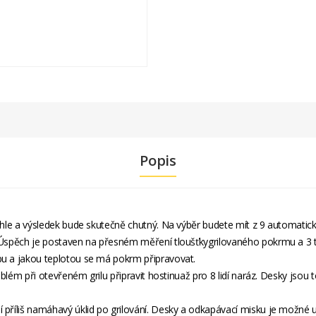
Popis
ychle a výsledek bude skutečně chutný. Na výběr budete mít z 9 automati
. Úspěch je postaven na přesném měření tloušťkygrilovaného pokrmu a 3 t
bu a jakou teplotou se má pokrm připravovat.
roblém při otevřeném grilu připravit hostinuaž pro 8 lidí naráz. Desky jsou 
příliš namáhavý úklid po grilování. Desky a odkapávací misku je možné umí