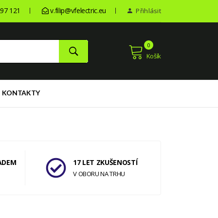
97 121
v.filip@vfelectric.eu
Přihlásit
0
Košík
KONTAKTY
ADEM
17 LET ZKUŠENOSTÍ
V OBORU NA TRHU