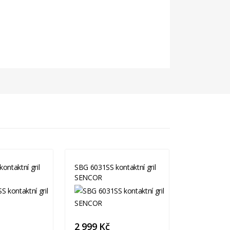
ontaktní gril
SBG 6031SS kontaktní gril
BGR820BSS K
SENCOR
SAGE
2 999 Kč
8 490 Kč