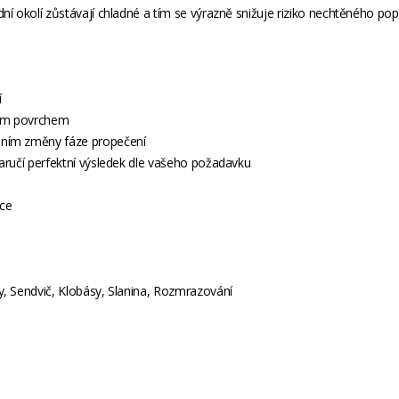
í okolí zůstávají chladné a tím se výrazně snižuje riziko nechtěného popá
í
lným povrchem
ením změny fáze propečení
aručí perfektní výsledek dle vašeho požadavku
čce
y, Sendvič, Klobásy, Slanina, Rozmrazování