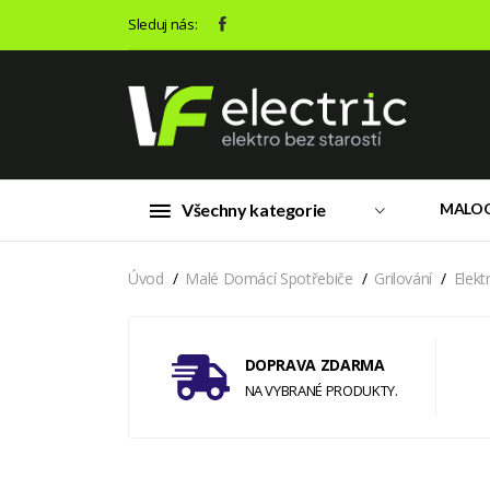
Sleduj nás:
Všechny kategorie
MALO
Úvod
Malé Domácí Spotřebiče
Grilování
Elektr
DOPRAVA ZDARMA
NA VYBRANÉ PRODUKTY.