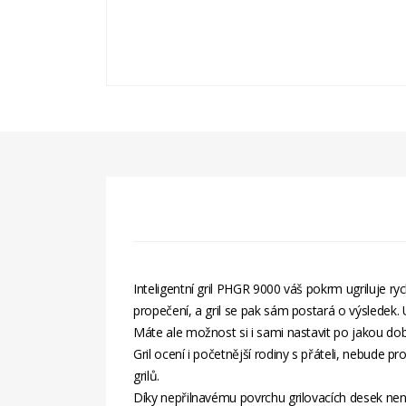
Inteligentní gril PHGR 9000 váš pokrm ugriluje r
propečení, a gril se pak sám postará o výsledek
Máte ale možnost si i sami nastavit po jakou do
Gril ocení i početnější rodiny s přáteli, nebude p
grilů.
Díky nepřilnavému povrchu grilovacích desek není 