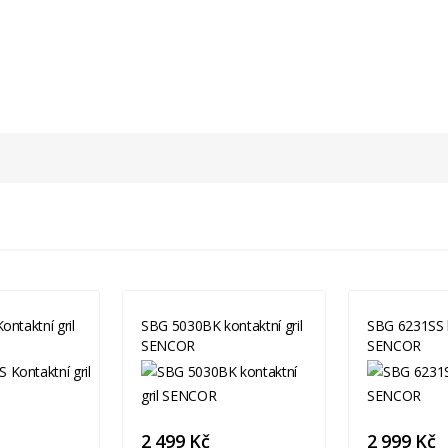
ntaktní gril
SBG 5030BK kontaktní gril
SBG 6231SS k
SENCOR
SENCOR
2 499 Kč
2 999 Kč