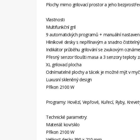
Plochy mimo grilovací prostor a jeho bezprostředn
Vlastnosti
Multifunkční gril
9 automatických programů + manuální nastaven
Hliníkové desky s nepřilnavým a snadno čistite
Indikátor průběhu grilování se zvukovým oznám
Přesný senzor tloušti masa a 3 senzory teploty z
XL grilovací plocha
Odnímatelné plochy a tácek je možné mýt v my
Luxusní skleněný design
Příkon 2100 W
Programy: Hovězí, Vepřové, Kuřecí, Ryby, Krevet
Technické parametry:
Materiál: kov/sklo
Příkon 2100 W
Velikost desky 390 x 210 mm