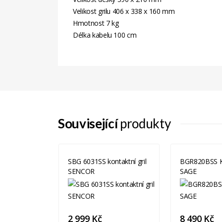
Velikost grilu 406 x 338 x 160 mm
Hmotnost 7 kg
Délka kabelu 100 cm
Související
produkty
taktní gril
SBG 6031SS kontaktní gril
BGR820BSS Ko
SENCOR
SAGE
2 999 Kč
8 490 Kč