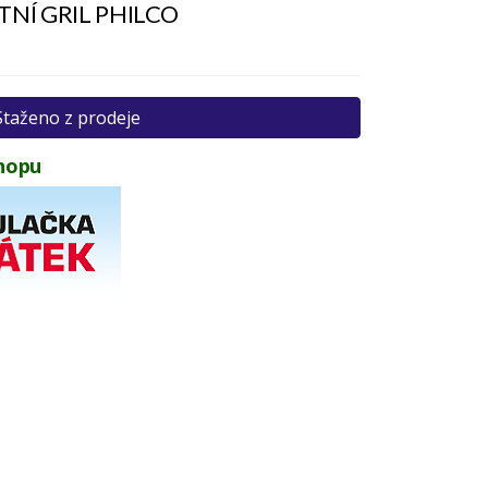
NÍ GRIL PHILCO
Staženo z prodeje
hopu