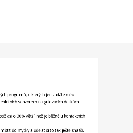
ckých programů, u kterých jen zadáte míru
eplotních senzorech na grilovacích deskách.
totiž asi o 30% větší, než je běžné u kontaktních
stit do myčky a udělat si to tak ještě snazší.