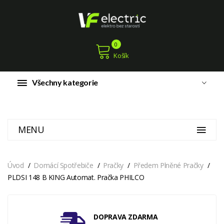
0
Košík
Všechny kategorie
MENU
Úvod
Domácí Spotřebiče
Pračky
Předem Plněné Pračky
PLDSI 148 B KING Automat. Pračka PHILCO
DOPRAVA ZDARMA