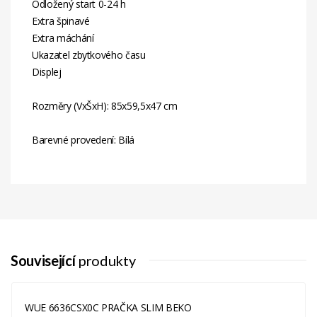
Odložený start 0-24 h
Extra špinavé
Extra máchání
Ukazatel zbytkového času
Displej
Rozměry (VxŠxH): 85x59,5x47 cm
Barevné provedení: Bílá
Energetická
B
Třída
Související
produkty
WUE 6636CSX0C PRAČKA SLIM BEKO