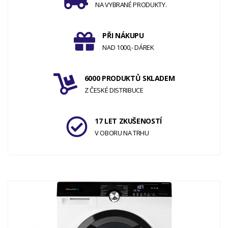
NA VYBRANÉ PRODUKTY.
PŘI NÁKUPU
NAD 1000,- DÁREK
6000 PRODUKTŮ SKLADEM
Z ČESKÉ DISTRIBUCE
17 LET ZKUŠENOSTÍ
V OBORU NA TRHU