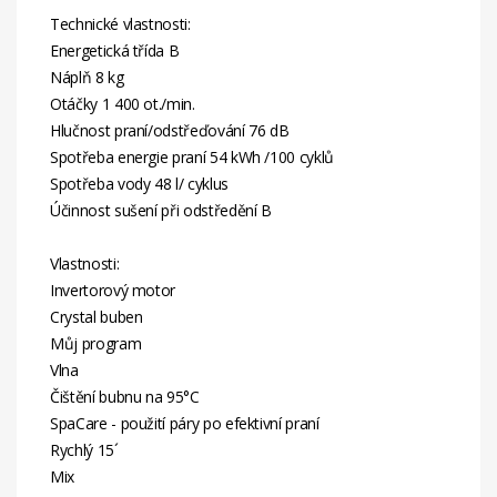
Technické vlastnosti:
Energetická třída B
Náplň 8 kg
Otáčky 1 400 ot./min.
Hlučnost praní/odstřeďování 76 dB
Spotřeba energie praní 54 kWh /100 cyklů
Spotřeba vody 48 l/ cyklus
Účinnost sušení při odstředění B
Vlastnosti:
Invertorový motor
Crystal buben
Můj program
Vlna
Čištění bubnu na 95°C
SpaCare - použití páry po efektivní praní
Rychlý 15´
Mix