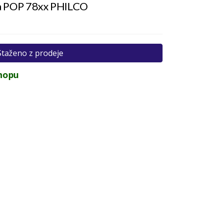
 a POP 78xx PHILCO
Staženo z prodeje
hopu