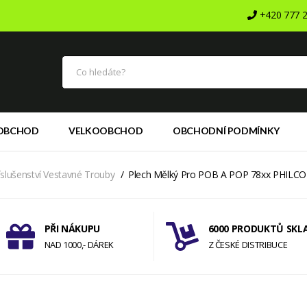
+420 777 2
OBCHOD
VELKOOBCHOD
OBCHODNÍ PODMÍNKY
íslušenství Vestavné Trouby
Plech Mělký Pro POB A POP 78xx PHILCO
PŘI NÁKUPU
6000 PRODUKTŮ SKL
NAD 1000,- DÁREK
Z ČESKÉ DISTRIBUCE