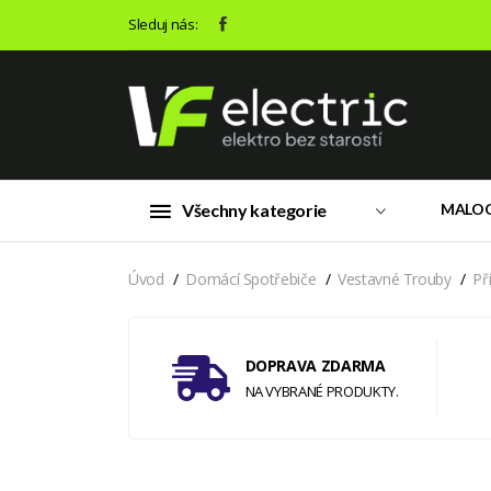
Sleduj nás:
Všechny kategorie
MALO
Úvod
Domácí Spotřebiče
Vestavné Trouby
Př
DOPRAVA ZDARMA
NA VYBRANÉ PRODUKTY.