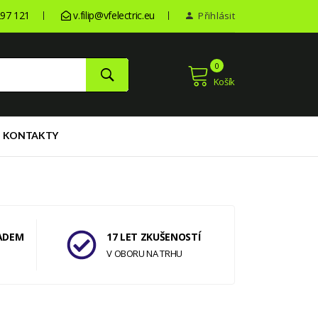
97 121
v.filip@vfelectric.eu
Přihlásit
0
Košík
KONTAKTY
ADEM
17 LET ZKUŠENOSTÍ
V OBORU NA TRHU