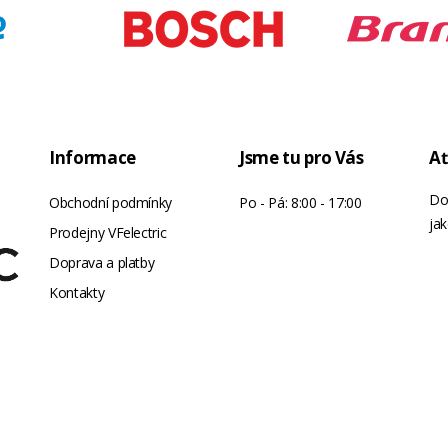
Polyresin + kov
56x48x8cm
pro tyč slunečníku o prům. max. 38mm
Informace
Jsme tu pro Vás
Ať
Do
Obchodní podmínky
Po - Pá: 8:00 - 17:00
jak
Prodejny VFelectric
Doprava a platby
Kontakty