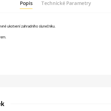
Popis
Technické Parametry
vné ukotvení zahradního slunečníku.
érem.
karton
10kg
černá
průměr 45cm
ek
36cm