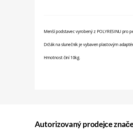
Menší podstavec vyrobený z POLYRESINU pro pe
Držák na slunečník je vybaven plastovým adapt
Hmotnost činí 10kg.
Materiál Balení
Hmotnost Celkem
Barva Konstrukce
Rozměr
Autorizovaný prodejce znač
Výška Výrobku