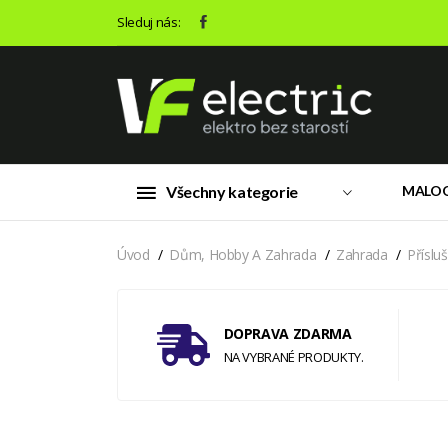
Sleduj nás:
Všechny kategorie
MALO
Úvod
Dům, Hobby A Zahrada
Zahrada
Příslu
DOPRAVA ZDARMA
NA VYBRANÉ PRODUKTY.