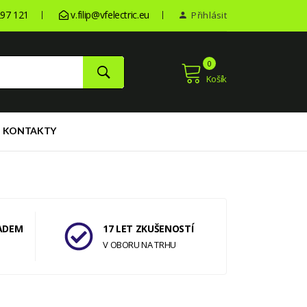
97 121
v.filip@vfelectric.eu
Přihlásit
0
Košík
KONTAKTY
ADEM
17 LET ZKUŠENOSTÍ
V OBORU NA TRHU