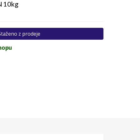
N 10kg
Staženo z prodeje
hopu