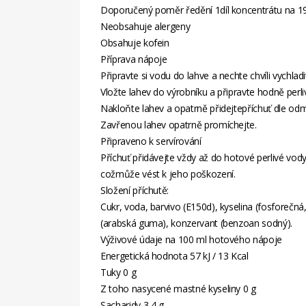
Doporučený poměr ředění 1díl koncentrátu na 19 
Neobsahuje alergeny
Obsahuje kofein
Příprava nápoje
Připravte si vodu do lahve a nechte chvíli vychladi
Vložte lahev do výrobníku a připravte hodně perl
Nakloňte lahev a opatrně přidejtepříchuť dle od
Zavřenou lahev opatrně promíchejte.
Připraveno k servírování
Příchuť přidávejte vždy až do hotové perlivé vod
cožmůže vést k jeho poškození.
Složení příchutě:
Cukr, voda, barvivo (E150d), kyselina (fosforečná,
(arabská guma), konzervant (benzoan sodný).
Výživové údaje na 100 ml hotového nápoje
Energetická hodnota 57 kJ / 13 Kcal
Tuky 0 g
Z toho nasycené mastné kyseliny 0 g
Sacharidy 3,4 g