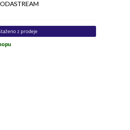
ml SODASTREAM
Staženo z prodeje
hopu