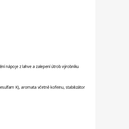
ění nápoje z lahve a zalepení útrob výrobníku
acesulfam K), aromata včetně kofeinu, stabilizátor