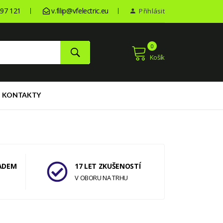
97 121
v.filip@vfelectric.eu
Přihlásit
0
Košík
KONTAKTY
ADEM
17 LET ZKUŠENOSTÍ
V OBORU NA TRHU