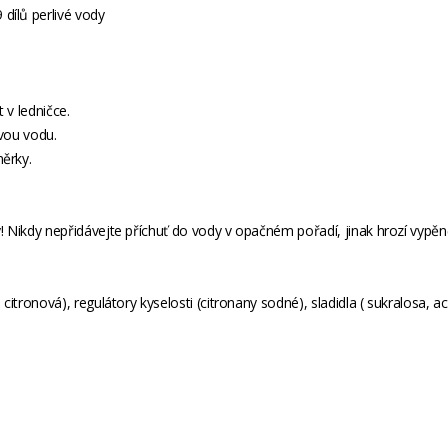
dílů perlivé vody
t v ledničce.
ivou vodu.
měrky.
y! Nikdy nepřidávejte příchuť do vody v opačném pořadí, jinak hrozí vypěn
 citronová), regulátory kyselosti (citronany sodné), sladidla ( sukralosa, 