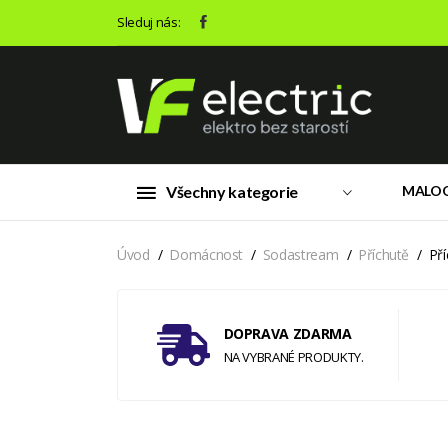
Sleduj nás:
Všechny kategorie
MALO
Úvod
Domácnost
Sodastream
Příchutě
Př
DOPRAVA ZDARMA
NA VYBRANÉ PRODUKTY.