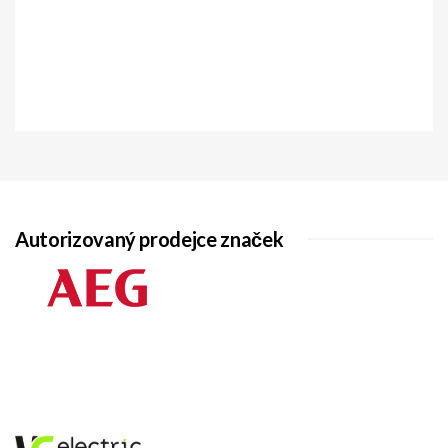
Materiál
Plast
Barva
hnědá
Hmotnost
1,23 kg
Celkem
Autorizovaný prodejce značek
Objem
45 l
Šířka
38 cm
Výrobku
Výška
27 cm
Výrobku
Hloubka
59 cm
Výrobku