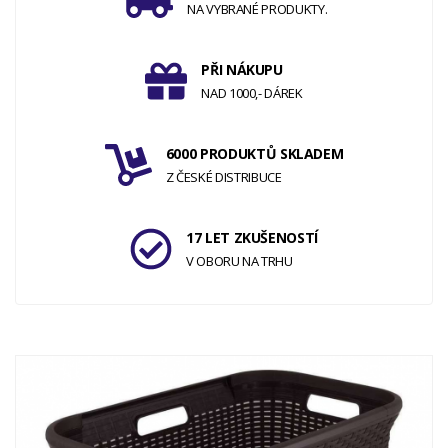
NA VYBRANÉ PRODUKTY.
PŘI NÁKUPU
NAD 1000,- DÁREK
6000 PRODUKTŮ SKLADEM
Z ČESKÉ DISTRIBUCE
17 LET ZKUŠENOSTÍ
V OBORU NA TRHU