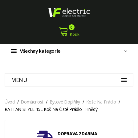
0
Košík
Všechny kategorie
MENU
Úvod
Domácnost
Bytové Doplňky
Koše Na Prádlo
RATTAN STYLE 45L Koš Na Čisté Prádlo - Hnědý
DOPRAVA ZDARMA