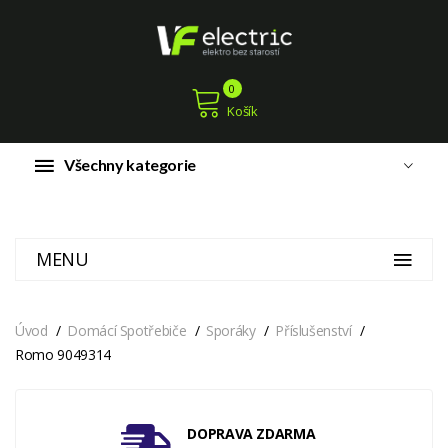
0
Košík
Všechny kategorie
MENU
Úvod
Domácí Spotřebiče
Sporáky
Příslušenství
Romo 9049314
DOPRAVA ZDARMA