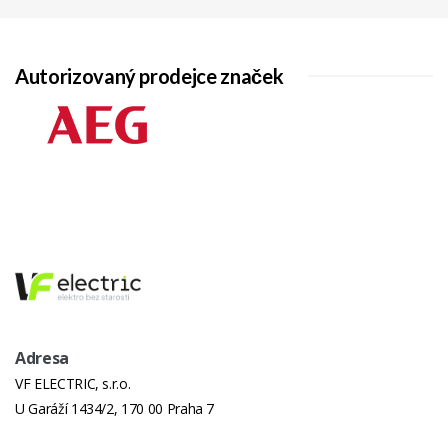
Výška
5 cm
(Brutto)
Autorizovaný prodejce značek
Hloubka
47 cm
(Brutto)
Hmotnost
0,4 kg
(Brutto)
Hmotnost
1,15 kg
(Netto)
Označení
Plech hluboký Romo; Index:
9049314; Rozměry (Š x H x V): 430
x 375 x 40 mm
Adresa
VF ELECTRIC, s.r.o.
U Garáží 1434/2, 170 00 Praha 7