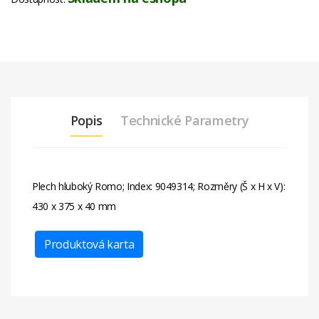
Popis
Technické Parametry
Plech hluboký Romo; Index: 9049314; Rozměry (Š x H x V):
430 x 375 x 40 mm
Produktová karta
Šířka
50 cm
(Brutto)