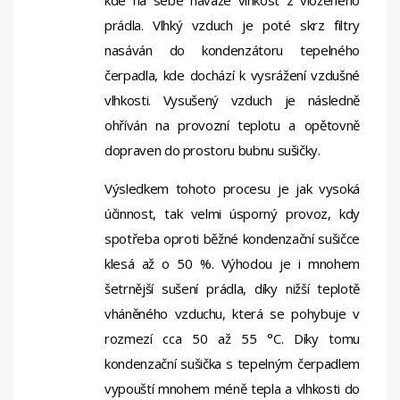
kde na sebe naváže vlhkost z vloženého
prádla. Vlhký vzduch je poté skrz filtry
nasáván do kondenzátoru tepelného
čerpadla, kde dochází k vysrážení vzdušné
vlhkosti. Vysušený vzduch je následně
ohříván na provozní teplotu a opětovně
dopraven do prostoru bubnu sušičky.
Výsledkem tohoto procesu je jak vysoká
účinnost, tak velmi úsporný provoz, kdy
spotřeba oproti běžné kondenzační sušičce
klesá až o 50 %. Výhodou je i mnohem
šetrnější sušení prádla, díky nižší teplotě
vháněného vzduchu, která se pohybuje v
rozmezí cca 50 až 55 °C. Díky tomu
kondenzační sušička s tepelným čerpadlem
vypouští mnohem méně tepla a vlhkosti do