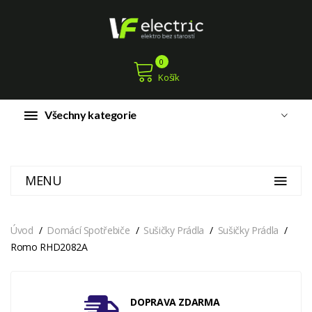
0
Košík
Všechny kategorie
MENU
Úvod
Domácí Spotřebiče
Sušičky Prádla
Sušičky Prádla
Romo RHD2082A
DOPRAVA ZDARMA