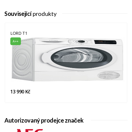
Dětský
Ano
Související
Zámek
produkty
Nerezový
Ano
Buben
LORD T1
A++
Vnitřní
LED (jednobodové)
Osvětlení
Košík Na
Ano, jako volitelné příslušenství
Sušení Bot
k dokoupení (typ DRR01)
Bezpečnostní
Senzory pro šetrné sušení,
Funkce
Dětský zámek panelu,
13 990 Kč
Sušičky
Upozornění na zanesení filtru,
Upozornění na ukončení sušení,
Upozornění na plný zásobník
kondenzátu
Autorizovaný prodejce značek
Objem Bubnu
112 l