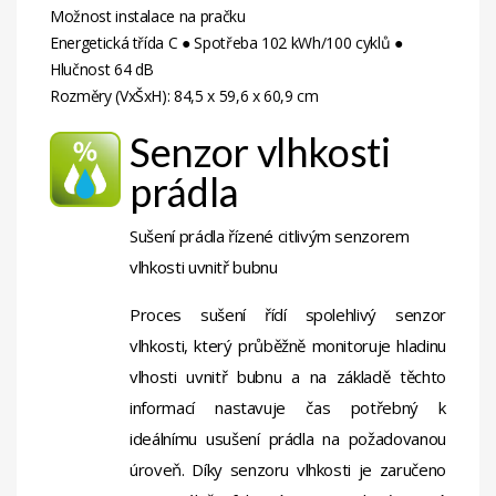
Možnost instalace na pračku
Energetická třída C ● Spotřeba 102 kWh/100 cyklů ●
Hlučnost 64 dB
Rozměry (VxŠxH): 84,5 x 59,6 x 60,9 cm
Senzor vlhkosti
prádla
Sušení prádla řízené citlivým senzorem
vlhkosti uvnitř bubnu
Proces sušení řídí spolehlivý senzor
vlhkosti, který průběžně monitoruje hladinu
vlhosti uvnitř bubnu a na základě těchto
informací nastavuje čas potřebný k
ideálnímu usušení prádla na požadovanou
úroveň. Díky senzoru vlhkosti je zaručeno