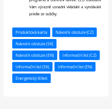
Vám výrazně usnadní vkládání a vyndávání
prádla ze sušičky.
Produktová karta
Návod k obsluze (CZ)
Návod k obsluze (SK)
Návod k obsluze (EN)
Informační list (CZ)
Informační list (SK)
Informační list (EN)
Energetický štítek
Displej
LED
Senzor
Ano
Sušení