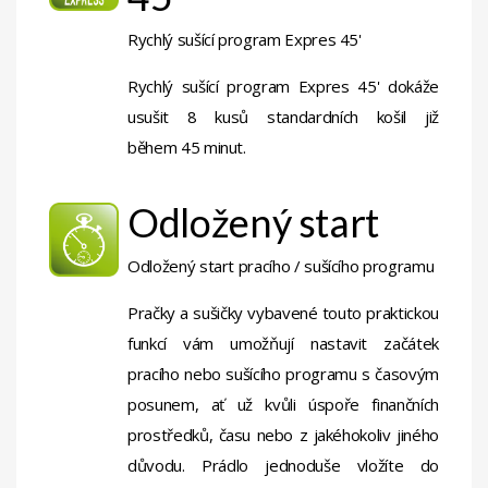
Rychlý sušící program Expres 45'
Rychlý sušící program Expres 45' dokáže
usušit 8 kusů standardních košil již
během 45 minut.
Odložený start
Odložený start pracího / sušícího programu
Pračky a sušičky vybavené touto praktickou
funkcí vám umožňují nastavit začátek
pracího nebo sušícího programu s časovým
posunem, ať už kvůli úspoře finančních
prostředků, času nebo z jakéhokoliv jiného
důvodu. Prádlo jednoduše vložíte do