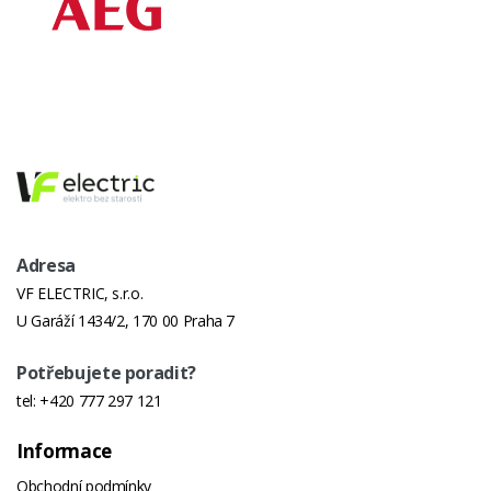
Odložený
až o 23h
Start Sušení
Odvod
Ano
Kondenzátu
Do Odpadu
Kontrolka
Ano
Zaplnění
Nádrže
Adresa
Kapacita
8
VF ELECTRIC, s.r.o.
Sušičky
U Garáží 1434/2, 170 00 Praha 7
Barva Sušičky
Bílá s černým ovládacím
Potřebujete poradit?
panelem a černými dvířky
tel:
+420 777 297 121
Kontrolka
Ano
Údržby Filtru
Informace
Obchodní podmínky
Dvířka
Skleněná s plastovým krytem