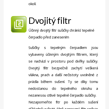
okolí.
Dvojitý filtr
Účinný dvojitý filtr sušičky chránící tepelné
čerpadlo před zanesením
Sušičky s tepelným čerpadlem jsou
vybaveny účinným dvojitým filtrem, který
se nachází v prostoru pod dvířky sušičky.
Dvojitý filtr bezpečně zachytí veškerá
vlákna, prach a další nečistoty uvolněné z
prádla během sušení. Ty se díky tomu
nedostanou do tepelného okruhu a
nezanesou citlivé tepelné čerpadlo sušičky.
Nezapomeňte fitr po každém sušení
důkladně vyčistit. Silně zanesený filtr snižuje