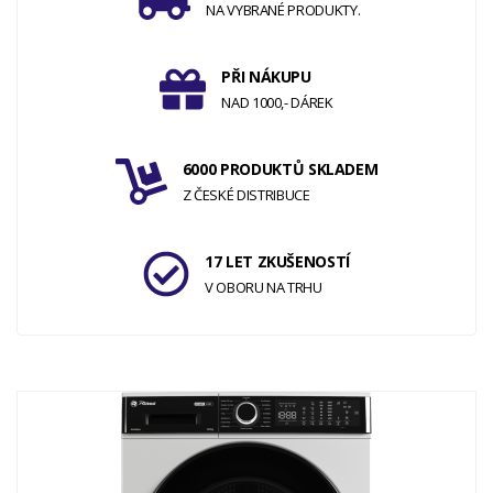
NA VYBRANÉ PRODUKTY.
PŘI NÁKUPU
NAD 1000,- DÁREK
6000 PRODUKTŮ SKLADEM
Z ČESKÉ DISTRIBUCE
17 LET ZKUŠENOSTÍ
V OBORU NA TRHU