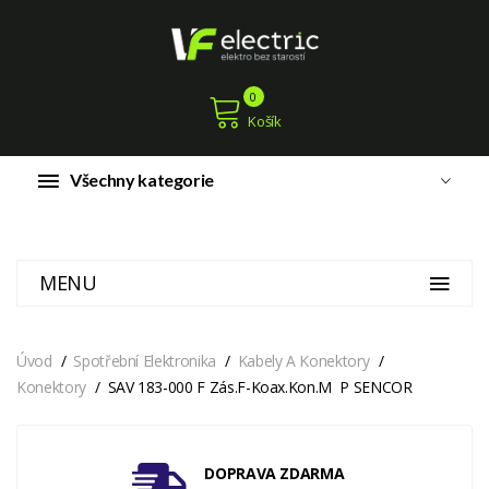
0
Košík
Všechny kategorie
MENU
Úvod
Spotřební Elektronika
Kabely A Konektory
Konektory
SAV 183-000 F Zás.F-Koax.kon.M P SENCOR
DOPRAVA ZDARMA